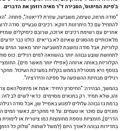
ב'פינת המיתוס', הסבירה ד"ר מאיה רוזמן את הדברים.
"סודה מרווה, טעימה, משביעה, עוזרת לדיאטה", פתחה. "האם
להתחיל עם כל היתרונות דווקא: רכיבים טבעיים: סודה לרו
אחרים עם רשימת רכיבים ארוכה, שרובם כימיקלים שמזיק
מלאכותיים מהסוגים שאינם לא בריאים. כולנו כבר יודעים
קלוריות, אבל סודה נחשבת למשביעה יותר מאשר המים עקב
לתחושת שובע גבוהה יותר בהשוואה למים רגילים. כוס סוד
הקלוריות באותה ארוחה (אפילו יותר מאשר מים). החומציו
בנוסף היא מנוטרלת בממש בקלות במערכת העיכול. מחקרים
רגילים מבחינת ההשפעה על ספיגה והידרציה".
בהמשך, הבהירה: "החיסרון היחיד: אמת או מיתוס?האם צרי
זהו, שלא תמיד. רק בתנאים מסוימים. כדאי לשים לב לזה
ברמת גז גבוהה עלולים לפגוע באמייל שן, אבל סודה רגי
מוגזים עם סוכר או טעמים. על פי מחקרים, כאשר המים המ
הדרים), חומציות נוספת מחומצות כמו ציטרית או לימונית 
בתדירות גבוהה לאורך היום (למשל לשתות "שלוק כל הזמן