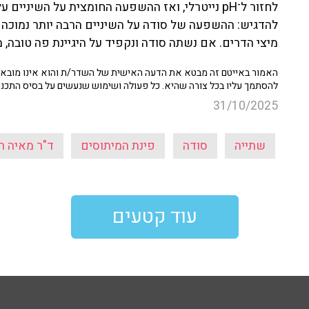
לחזור ל־pH נייטרלי, ואז ההשפעה החומצית על השיני
להדגיש: ההשפעה של סודה על השיניים הרבה יותר נמוכ
מיצי הדרים. אם נשתה סודה ונקפיד על היגיינת פה טובה, 
האמור באייטם זה מבטא את הדעה האישית של השדר/ת והוא אינו מובא כ
להסתמך עליו בכל צורה שהיא. כל פעולה ושימוש שנעשים על בסיס התכנ
31/10/2025
שתייה
סודה
פינת המיתוסים
ד"ר מאיה רו
עוד קטעים