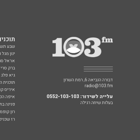
תוכניות fm
שבע תש
ינון מגל 
אראל סג"
ברק סרי 
גיא פלג
דבורה הנביאה 6, רמת השרון
תוכנית ה
radio@103.fm
איריס קו
עלייה לשידור: 0552-103-103
איפה הכ
בעלות שיחה רגילה
פנינה בת
רון קופמ
רז שכניק