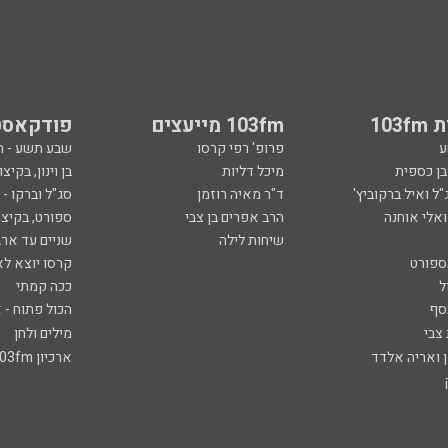
103
103fm מייעצים
פודקאסט
ע
פרופ' רפי קרסו
שבע תשע - 
ובן כספית
מיכל דליות
בן וינון, בקיצו
ל ואיל ברקוביץ'
ד"ר מאיה רוזמן
סג"ל וברקו -
ואלי אוחנה
הרב אפרים בן צבי
ספורט, בקיצו
שיחות לילה
שניים עד ארב
ספורט
קרסו יוצא לא
ל
ככה קמתי
סף
הכול פתוח - א
 צבי
מילים ולחן
ן ואריה אלדד
ארכיון 103fm