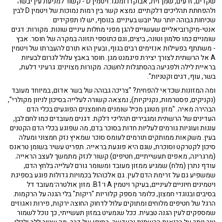
שקדים, זרעים, שמן זית, אבוקדו ומנגו. ויטמין D - קשור למניעת עין יבשה
ולהפחתת תהליכים דלקתיים. נמצא קשר בין רמות נמוכות של ויטמין D לבין
שכיחות גבוהה יותר של יובש בעיניים. בנוסף, יש לו תפקידים
אנטי-מיקרוביאליים שעשויים להגן מפני מחלות עיניים שונות. מקורות: דגים
שומניים כמו סלמון וטונה, ביצים, וגם כתוספי תזונה במקרה של חוסר. אבץ
- משתתף בפעילות אנזימים רבים בגוף, ובעין הוא תורם להעברתו של ויטמין
A אל הרשתית לצורך יצירת פיגמנט מגן. חוסר באבץ עלול לגרום לבעיות
בראיית לילה ולפגיעה בהסתגלות לחשכה. מקורות מצוינים: גרעיני דלעת,
בשר, עוף, דגים וקטניות".
ומה המזונות שכדאי להפחית? "צריכה גבוהה של בשר אדום, במיוחד מעובד
(נקניקים, פסטרמות, נקניקיות), נמצאה קשורה לעלייה בסיכון לניוון מקולרי",
הבהירה מאיה. "מזון מטוגן מכיל שומנים מחומצנים הפוגעים בכלי הדם
העדינים של הרשתית ומגבירים תהליכי דלקת. דגנים מעובדים כמו לחם לבן,
עוגות ועוגיות גורמים לעליות חדות בסוכר בדם, מה שפוגע בכלי הדם הקטנים
בעין. משקאות ממותקים תורמים לעומס סוכר שמאיץ נזק חמצוני ומעלה
סיכון לקטרקט וסוכרת, שגם היא פוגעת בראייה. תפריט עשיר בשומן טראנס
(מרגרינה, מאפים תעשייתיים, חטיפים) קשור לנזק מתמשך לעצב הראייה.
עודף נתרן (מלח) שמגיע ממזון מעובד ומשומר גורם לעלייה בלחץ הדם,
שמשפיע גם על זרימת הדם לעין. גם אלכוהול בכמויות גדולות פוגע בספיגת
ויטמינים חיוניים לעיניים, בעיקר ויטמין A ו־B1. מזון אולטרה־מעובד דל
בסיבים ובנוגדי חמצון, כלומר מספק קלוריות "ריקות" בלי הגנה על הרקמות.
הרגל של חטיפים מלוחים ומתוקים עלול לדחוק החוצה ירקות, פירות ואגוזים
שמספקים לעין הגנה טבעית. ככל שנמעיט במזון תעשייתי, כך נוכל לשמור