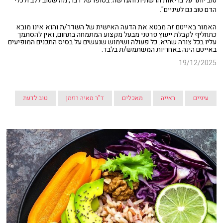
טוב יותר על בריאות הרשתית והעדשה. בסופו של דבר, מה שטוב ללב ולכלי
הדם טוב גם לעיניים".
האמור באייטם זה מבטא את הדעה האישית של השדר/ת והוא אינו מובא
כתחליף לקבלת ייעוץ פרטני מבעל מקצוע המתמחה בתחום, ואין להסתמך
עליו בכל צורה שהיא. כל פעולה ושימוש שנעשים על בסיס התכנים המופיעים
באייטם הינה באחריות המשתמש/ת בלבד.
19/12/2025
עיניים
ראייה
מאכלים
ד"ר מאיה רוזמן
טוב לדעת