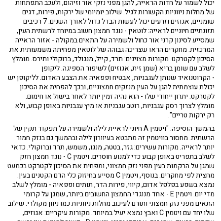
יכול לשמור על חדות הראייה, להגן מפני נזקי אור וזיהום, ולעכב התפתחות
של מחלות ניווניות הקשורות לגיל. שילוב יומיומי של ירקות, פירות, דגים
שומניים, אגוזים וזרעים יכול לעשות הבדל גדול לאורך השנים. 7 רכיבים
תזונתיים חיוניים לראייה: לוטאין - נוגד חמצון חשוב במיוחד לרשתית העין,
שמסייע לסינון קרני אור כחול ולשמירה על התאים במקולה - אזור הראייה
המרכזית. מחקרים הראו שצריכה גבוהה של לוטאין מפחיתה משמעותית את
הסיכון לקטרקט. מקורות מצוינים: תרד, קייל, מנגולד, ברוקולי ותירס. מומלץ
לשלב עם שומן בריא (שמן זית, אגוזים) לשיפור הספיגה. ליקופן
- הקרוטנואיד שנותן לעגבניות, אבטיח ופפאיה את הצבע האדום. לליקופן יש
יכולת עוצמתית להגן על העין מנזקים חמצוניים, ובכך להפחית את הסיכון
לקטרקט. יתרון ייחודי שלו - הוא נהיה זמין יותר לאחר בישול או חימום.
מומלץ לצרוך רסק עגבניות, רוטב עגבניות או מיץ עגבניות באופן קבוע, ולא
רק ירקות טריים".
בהמשך הוסיפה: "ויטמין A חיוני לראיית לילה ולשמירה על תפקוד תקין של
הרשתית. מחסור בוויטמין זה מתבטא בעיוורון לילה ובהמשך גם בנזק חמור
יותר לראייה. מקורות עשירים: גזר, בטטה, מנגו, משמש, תרד וברוקולי. כדאי
לשלב בתפריט באופן קבוע כדי למנוע חוסרים. ויטמין C - נוגד חמצון חזק
שמגן על הרקמות בעין מפני נזק חמצוני, ומפחית את הסיכון לקטרקט בכמעט
מחצית לפי מחקרים. בנוסף, ויטמין C מסייע בחיזוק כלי הדם הקטנים בעין.
נמצא בשפע בפלפל אדום, קיווי, פירות הדר, תותים ופפאיה - מומלץ לשלב
מדי יום. ויטמין E - אחד מנוגדי החמצון החשובים ביותר, שמגן על קרומי
התאים מפני נזק חמצוני ותורם לעיכוב מחלות ניווניות כמו ניוון מקולרי. שילוב
שלו יחד עם ויטמין C ואבץ נמצא יעיל במיוחד. מקורות עיקריים: אגוזים,