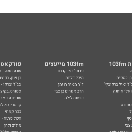
103
103fm מייעצים
פודקאסט
ע
פרופ' רפי קרסו
שבע תשע - 
ובן כספית
מיכל דליות
בן וינון, בקיצו
ל ואיל ברקוביץ'
ד"ר מאיה רוזמן
סג"ל וברקו -
ואלי אוחנה
הרב אפרים בן צבי
ספורט, בקיצו
שיחות לילה
שניים עד ארב
ספורט
קרסו יוצא לא
ל
ככה קמתי
סף
הכול פתוח - א
 צבי
מילים ולחן