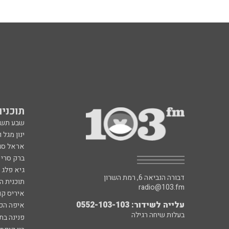
תוכניות fm
שבע תש
ינון מגל 
אראל סג"
ברק סרי 
גיא פלג
דבורה הנביאה 6, רמת השרון
תוכנית ה
radio@103.fm
איריס קו
עלייה לשידור: 0552-103-103
איפה הכ
בעלות שיחה רגילה
פנינה בת