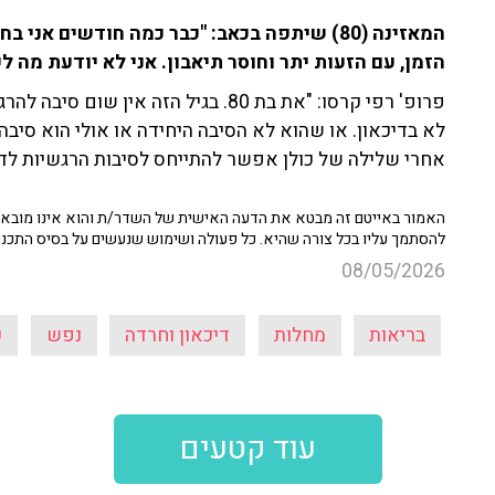
המאזינה (80) שיתפה בכאב: "כבר כמה חודשים א
הזמן, עם הזעות יתר וחוסר תיאבון. אני לא יודעת מה ל
פרופ' רפי קרסו: "את בת 80. בגיל הזה 
לא בדיכאון. או שהוא לא הסיבה היחידה או אולי הוא סיבה
אחרי שלילה של כולן אפשר להתייחס לסיבות הרגשיות לדיכ
האמור באייטם זה מבטא את הדעה האישית של השדר/ת והוא אינו מובא כ
להסתמך עליו בכל צורה שהיא. כל פעולה ושימוש שנעשים על בסיס התכנ
08/05/2026
בריאות
מחלות
דיכאון וחרדה
נפש
ע
עוד קטעים