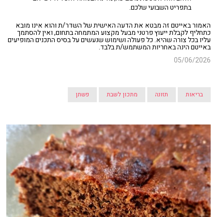
בתפריט השבועי שלכם.
האמור באייטם זה מבטא את הדעה האישית של השדר/ת והוא אינו מובא
כתחליף לקבלת ייעוץ פרטני מבעל מקצוע המתמחה בתחום, ואין להסתמך
עליו בכל צורה שהיא. כל פעולה ושימוש שנעשים על בסיס התכנים המופיעים
באייטם הינה באחריות המשתמש/ת בלבד.
05/06/2026
בריאות
תזונה
מתכון לשבת
פשתן