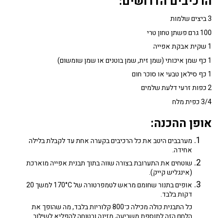
הרכיבים הדרושים:
3 ביצים שלמות
100 גרם פשתן טחון טרי
1 שקית אבקת אפייה
1 כף שמן איכותי (שמן זית, שמן בוטנים או שמן שומשום)
1 כף סילאן טבעי או סוכר חום
2 כפות זרעי דלעת שלמים
3/4 כפית מלח
אופן ההכנה:
מערבבים היטב את כל הרכיבים בקערה אחת עד לקבלת בלילה
אחידה.
שוטחים את התערובת בצורה שווה בתוך תבנית אפייה מוארכת
(אינגליש קייק).
אופים בתנור שחומם מראש לטמפרטורה של 170°C למשך 20
דקות בלבד.
כל התבנית כולה מכילה כ־800 קלוריות בלבד, מה שהופך את
הלחם הזה לתוספת משביעה, מזינה ובטוחה להפליא לשילוב