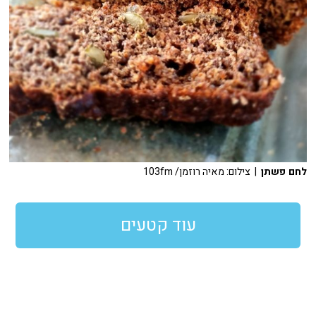
לחם פשתן
| צילום: מאיה רוזמן/ 103fm
עוד קטעים