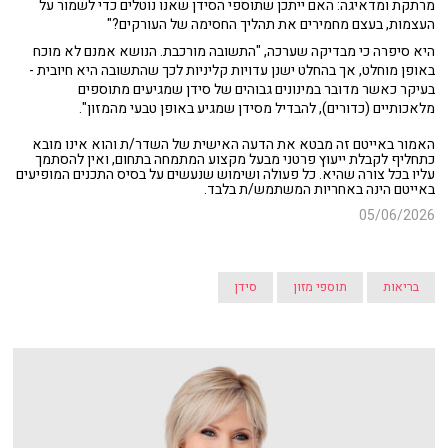
מרתקת ומדאיגה: האם ייתכן שתוספי הסידן שאנו נוטלים כדי לשמור על
העצמות, בעצם מחמירים את תהליך החסימה של העורקים?"
היא סיפרה כי מבדיקה שערכה, "התשובה מורכבת. הנושא אמנם לא מוכח
באופן מוחלט, אך בהחלט ישנן עדויות קליניות לכך שהתשובה היא חיובית -
בעיקר כאשר מדובר במינונים גבוהים של סידן שמגיעים מתוספים
מלאכותיים (כדורים), להבדיל מסידן שמגיע באופן טבעי מהמזון".
האמור באייטם זה מבטא את הדעה האישית של השדר/ת והוא אינו מובא
כתחליף לקבלת ייעוץ פרטני מבעל מקצוע המתמחה בתחום, ואין להסתמך
עליו בכל צורה שהיא. כל פעולה ושימוש שנעשים על בסיס התכנים המופיעים
באייטם הינה באחריות המשתמש/ת בלבד.
05/06/2026
בריאות
תוספי מזון
סידן