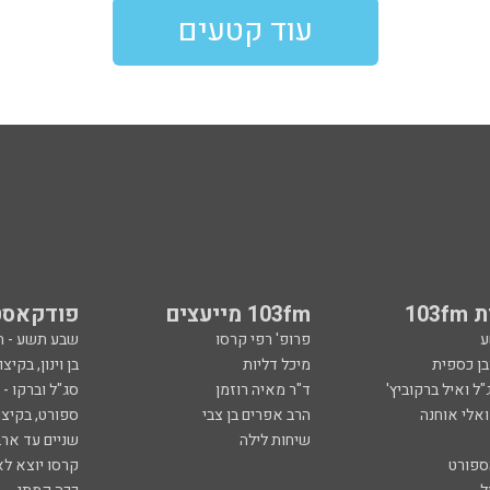
עוד קטעים
103
103fm מייעצים
פודקאסט
ע
פרופ' רפי קרסו
שבע תשע - 
ובן כספית
מיכל דליות
בן וינון, בקיצו
ל ואיל ברקוביץ'
ד"ר מאיה רוזמן
סג"ל וברקו -
ואלי אוחנה
הרב אפרים בן צבי
ספורט, בקיצו
שיחות לילה
שניים עד ארב
ספורט
קרסו יוצא לא