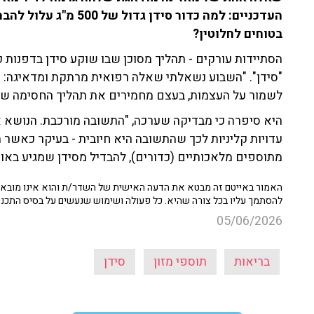
העדכניים: למה כדור סיד
בטוחים לחלוטין?
הסתיידות עורקים - תהליך מסוכן שבו שוקע סידן בדפנות כ
"סידן". "השבוע נשאלתי שאלה רפואית מרתקת ומדאיגה: ה
לשמור על העצמות, בעצם מחמירים את תהליך החסימה של
היא סיפרה כי מבדיקה שערכה, "התשובה מורכבת. הנושא א
עדויות קליניות לכך שהתשובה היא חיובית - בעיקר כאשר מ
מתוספים מלאכותיים (כדורים), להבדיל מסידן שמגיע באופן
האמור באייטם זה מבטא את הדעה האישית של השדר/ת והוא אינו מובא כ
להסתמך עליו בכל צורה שהיא. כל פעולה ושימוש שנעשים על בסיס התכנ
05/06/2026
בריאות
תוספי מזון
סידן