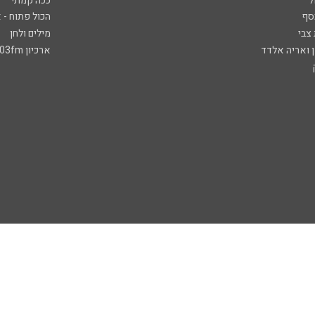
ל
ככה קמתי
סף
הכול פתוח - א
 צבי
מילים ולחן
ן ואריה אלדד
ארכיון 103fm