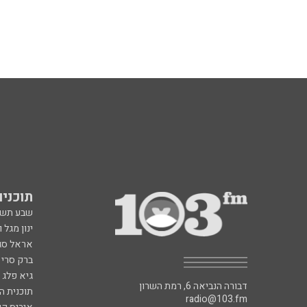
תוכניות fm
שבע תש
ינון מגל 
אראל סג"
ברק סרי 
גיא פלג
דבורה הנביאה 6, רמת השרון
תוכנית ה
radio@103.fm