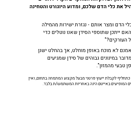
ן גדול של 500 מ"ג עלול להבהיל את כלי הדם שלכם, ומדוע היוגורט והטחינה
לי הדם ומצר אותם - נגזרת ישירות מהמילה
אם ייתכן שתוספי הסידן שאנו נוטלים כדי
 העורקים?"
מנם לא מוכח באופן מוחלט, אך בהחלט ישנן
דובר במינונים גבוהים של סידן שמגיעים
 טבעי מהמזון".
תחליף לקבלת ייעוץ פרטני מבעל מקצוע המתמחה בתחום, ואין
ים המופיעים באייטם הינה באחריות המשתמש/ת בלבד.