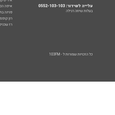
איריס קו
עלייה לשידור: 0552-103-103
איפה הכ
בעלות שיחה רגילה
פנינה בת
רון קופמ
רז שכניק
כל הזכויות שמורות ל - 103FM