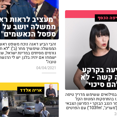
"מעציב לראות רא
פה הכסף
ממשלה יושב על
ספסל הנאשמים"
זהבי הביע דאגה נוכח משפט ראש
הממשלה שימשיך מחר (ב'): "לא ח
גורמים מסיתים במדינת ישראל, שא
ישמחו אם יהיה בלגן. יש לי הרגשה
טובה"
עה בקרקע
04/04/2021
 קשה - לא
הם סיכוי"
אריה אלדד
 במילואים ששימש מדריך טיסה
גו בהתרסקות המטוס הקל
ר הנגב הבוקר • הפרשן הצבאי
103fm') עם הפרטים
2