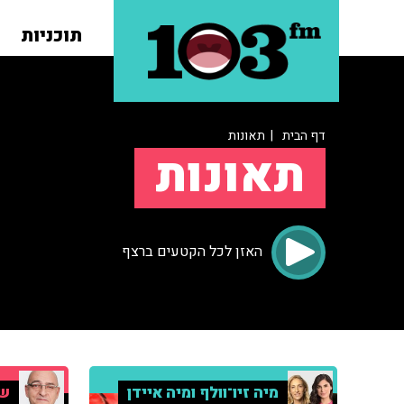
תוכניות
דף הבית
| תאונות
תאונות
האזן לכל הקטעים ברצף
מיה זיו־וולף ומיה איידן
שי