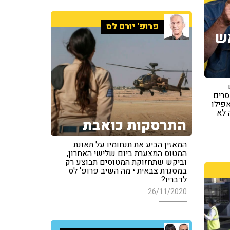
פרופ' יורם לס
ש
סרים
פילו
 לא
התרסקות כואבת
המאזין הביע את תנחומיו על תאונת
המטוס המצערת ביום שלישי האחרון,
וביקש שתחזוקת המטוסים תבוצע רק
במסגרת צבאית • מה השיב פרופ' לס
לדבריו?
26/11/2020