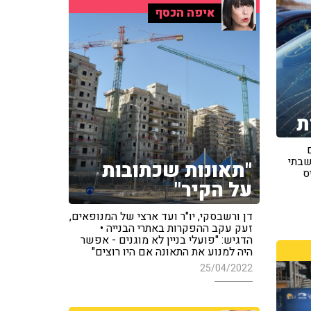
איפה הכסף
ת
שבתי
"תאונות שכתובות
ס
על הקיר"
דן ורשבסקי, יו"ר ועד ארצי של המנופאים,
זעק עקב ההפקרות באתרי הבנייה •
הדגיש: "פועלי בניין לא מוגנים - אפשר
היה למנוע את התאונה אם היו רוצים"
25/04/2022