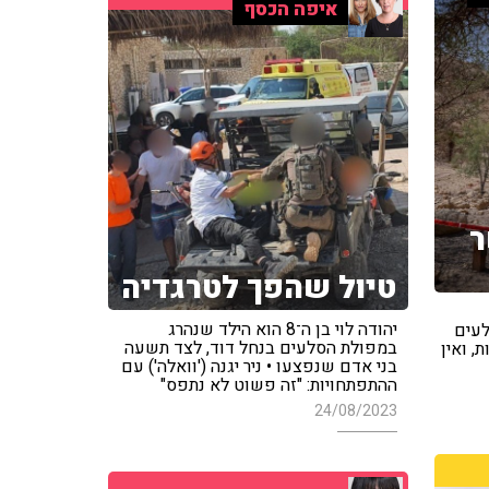
איפה הכסף
ר
טיול שהפך לטרגדיה
יהודה לוי בן ה־8 הוא הילד שנהרג
לעים
במפולת הסלעים בנחל דוד, לצד תשעה
, ואין
בני אדם שנפצעו • ניר יגנה ('וואלה') עם
ההתפתחויות: "זה פשוט לא נתפס"
24/08/2023