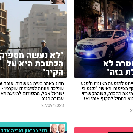
"לא נעשה מספיק,
טרה לא
הכתובת היא על
 בזה"
הקיר"
ייחס לתופעת תאונות ה'פגע
ף מסיפורו האישי: "נכנס בי
שנלכד מתחת לפיגומים שקרסו • ע
דתי את ההכרה, כשהתקשרתי
ישראל אסל, מהפורום למניעת תאו
א התחיל לתקוף אותי ואז
עבודה הגיב
27/09/2023
2
רוני בר־און ואריה אלד