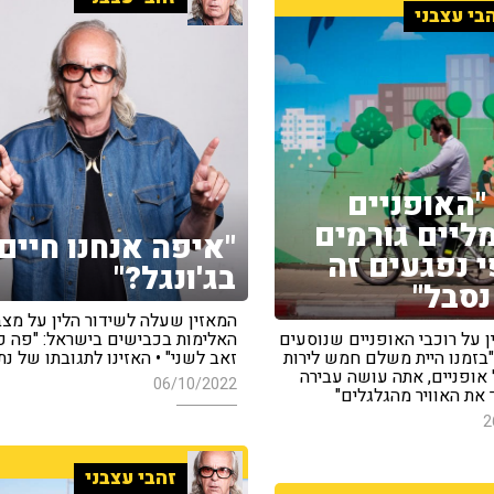
בי עצבני
 "האופניים
יים גורמים
"איפה אנחנו חיים
 נפגעים זה
בג'ונגל?"
נסבל"
המאזין שעלה לשידור הלין על מצב
ן על רוכבי האופניים שנוסעים
האלימות בכבישים בישראל: "פה כ
"בזמנו היית משלם חמש לירות
זאב לשני" • האזינו לתגובתו של נת
 אופניים, אתה עושה עבירה
06/10/2022
 את האוויר מהגלגלים"
2
זהבי עצבני