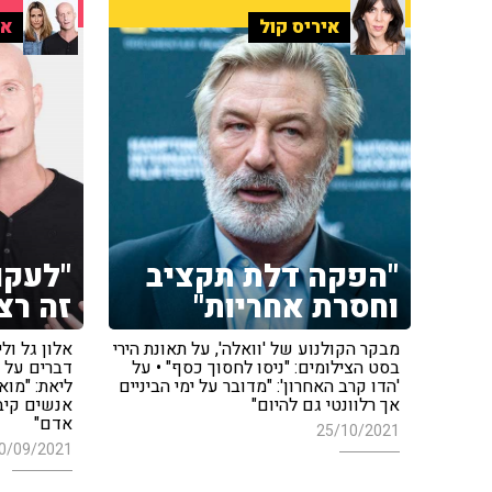
איריס קול
אל
"הפקה דלת תקציב
"לעקו
וחסרת אחריות"
זה רצ
מבקר הקולנוע של 'וואלה', על תאונת הירי
אלון גל ול
בסט הצילומים: "ניסו לחסוך כסף" • על
דברים על 
'הדו קרב האחרון': "מדובר על ימי הביניים
ליאת: "מו
אך רלוונטי גם להיום"
אדם"
25/10/2021
0/09/2021