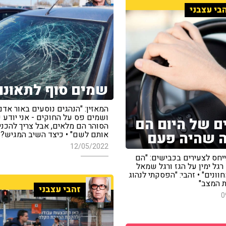
בי עצבני
שמים סוף לתאונו
המאזין: "הנהגים נוסעים באור אדם
ושמים פס על החוקים - אני יודע 
ם של היום הם
הסוהר הם מלאים, אבל צריך להכני
 שהיה פעם
אותם לשם" • כיצד השיב המגיש?
12/05/2022
יחס לצעירים בכבישים: "הם
רגל ימין על הגז ורגל שמאל
וונים" • זהבי: "הפסקתי לנהוג
ת המצב"
זהבי עצבני
0