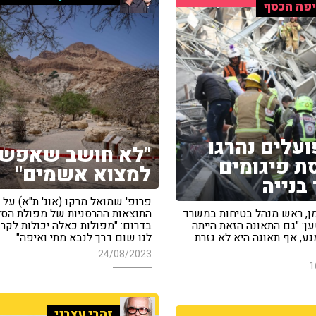
פה הכסף
ועלים נהרגו
"לא חושב שאפש
ת פיגומים
למצוא אשמים"
בנייה
פרופ' שמואל מרקו (אונ' ת"א) על
מן, ראש מנהל בטיחות במשרד
התוצאות ההרסניות של מפולת הס
ן: "גם התאונה הזאת הייתה
בדרום: "מפולות כאלה יכולות לקרות
נע, אף תאונה היא לא גזרת
לנו שום דרך לנבא מתי ואיפה"
24/08/2023
1
זהבי עצבני