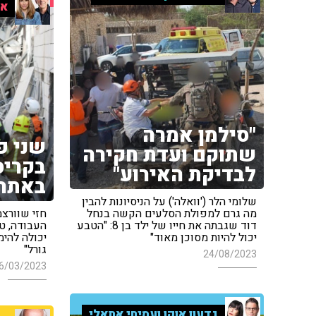
אי
"סילמן אמרה
שני פ
שתוקם ועדת חקירה
בקריס
לבדיקת האירוע"
באתר 
שלומי הלר ('וואלה') על הניסיונות להבין
מה גרם למפולת הסלעים הקשה בנחל
חזי שוורצ
דוד שגבתה את חייו של ילד בן 8: "הטבע
העבודה, טע
יכול להיות מסוכן מאוד"
יכולה להימ
גורל"
24/08/2023
6/03/2023
גדעון אוקו ועמיחי אתאלי