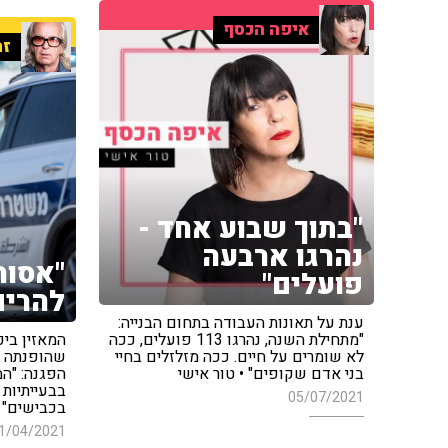
איפה הכסף
זה
"בתוך שבוע אחד -
נהרגו ארבעה
"אסור
פועלים"
להרים
ענת על תאונות העבודה בתחום הבנייה:
"מתחילת השנה, נהרגו 113 פועלים, ככה
המאזין בי
לא שומרים על חיים. ככה מזלזלים בחיי
שהופנתה כ
בני אדם שקופים" • טור אישי
הפגנה: "ה
בבעייתיות
05/07/2021
בכבישים"
1/04/2021