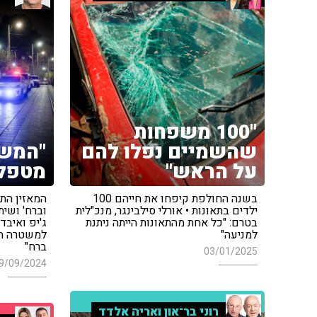
"100 משפחות
שהשמיים נפלו להם
"המש
על הראש"
מטפלת
בשנה החולפת קיפחו את חייהם 100
המאזין הת
ילדים בתאונות • אורלי סילבינגר, מנכ"לית
וברח' ושית
בטרם: "כל אחת מהתאונות הייתה ניתנת
ג'יפ ואיב
למניעה"
למשטרה הו
ברח"
03/01/2025
9/09/2024
רוני בר־און ואריה אלדד