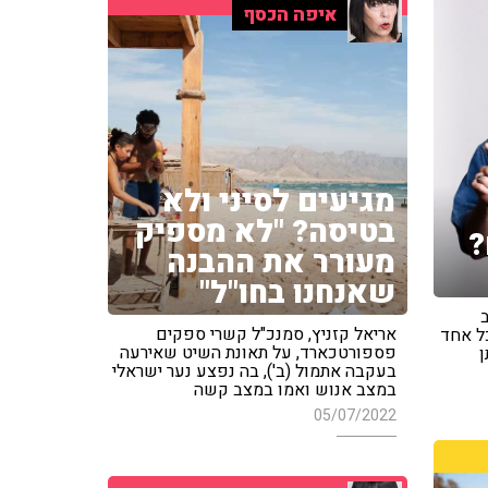
איפה הכסף
מגיעים לסיני ולא
בטיסה? "לא מספיק
?
מעורר את ההבנה
שאנחנו בחו"ל"
אריאל קזניץ, סמנכ"ל קשרי ספקים
ל אחד
פספורטכארד, על תאונת השיט שאירעה
ן
בעקבה אתמול (ב'), בה נפצע נער ישראלי
במצב אנוש ואמו במצב קשה
05/07/2022