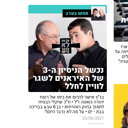
חמש בערב
ת
ארז
יפה על
ים
גיה"
נכשל הניסיון ה-3
של האיראנים לשגר
לוויין לחלל
בג"ץ אישר להרוס את ביתו של רוצח
יהודה גואטה ז"ל • ח"כ שיקלי הבטיח
לתמוך בחוק האזרחות • בן 6 טבע בבריכה
בבת - ים • על מה לא נדבר היום?
23/06/2021