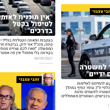
בי עצבני
"אין תוכנית לאומי
לטיפול בקטל
בדרכים"
בעקבות התאונה הקטלנית בגליל • 
קיטה, מנכ"ל אור ירוק, בביקורת חר
הממשלה: "תארו לכם שהיינו מטפל
בקורונה בלי מתווה? אין פה אסטרט
30/09/2021
 למשטרה
 ידיים"
זהבי עצבני
קש להתייחס לאלימות
לפי ח"כ עופר כסיף במהלך
משטרה לפעמים נוהגת
 בכבישים, השוטרים משתוללים
1