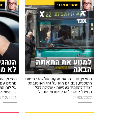
זהבי עצבני
זה
למנוע את התאונה
הנהגי
הבאה
לא מה
המאזין, ששמע את זעקתו של זהבי בפתח
המאזין התי
התוכנית, זעם גם הוא על נהג האוטובוס:
נוהגים עם 
"צריך להחמיר בענישה - שלילה לכל
על לוח המח
החיים" • זהבי: "אבל אמרתי את זה"
כי ראיתי א
9/12/2021
24/03/2022