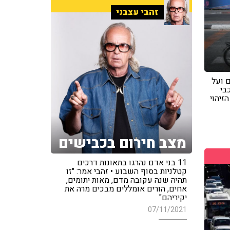
זהבי עצבני
 ועל
בי
זיהוי
מצב חירום בכבישים
11 בני אדם נהרגו בתאונות דרכים
קטלניות בסוף השבוע • זהבי אמר: "זו
תהיה שנה עקובה מדם, מאות יתומים,
אחים, הורים אומללים מבכים מרה את
יקיריהם"
07/11/2021