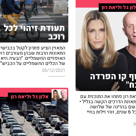
ון גל וליאת רון
תעודת זיהוי לכל
רוכב
המאזין הציע פתרון לקטל בכבישים
התאונות הרבות שבהן מעורבים רוכ
האופניים החשמליים: "הבעיה היא ה
של הכלים החשמליים על הכביש"
05/12/2021
ף קו הפרדה
ח"
יאת רון פתחו את התוכנית עם
אלון גל וליאת רון
תאונת הדרכים הקשה בגליל •
אשם בהריגה של שלושה
אנשים קיבל 6 שנים, זוהי זילות בחיי
3