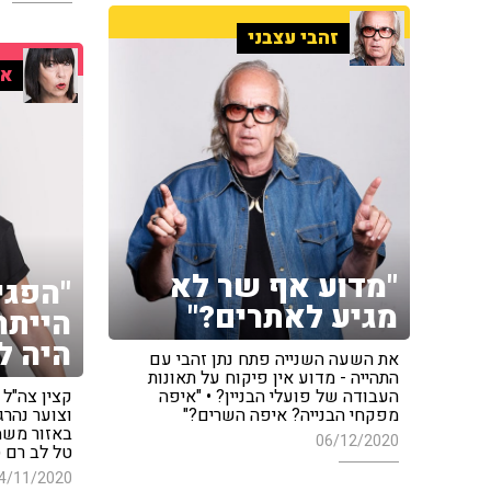
זהבי עצבני
אי
"מדוע אף שר לא
"הפגי
מגיע לאתרים?"
הייתה
היה ל
את השעה השנייה פתח נתן זהבי עם
התהייה - מדוע אין פיקוח על תאונות
העבודה של פועלי הבניין? • "איפה
קצין צה"ל
מפקחי הבנייה? איפה השרים?"
וצוער נהר
באזור משמ
06/12/2020
טל לב רם ('מעריב', '
4/11/2020