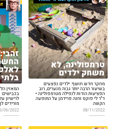
זה
זהבי:
החשמל
טרמפולינה, לא
לאלפי
משחק ילדים
בלתי 
מחקר חדש חושף: ילדים נפצעים
בשיעור הרבה יותר גבוה מנערים, רוב
המאזין הלי
הפציעות הודות לנפילה מטרמפולינה •
בכבישים: 
ד"ר לי פוקס וחנה פרידמן על התופעה
לרישיון על
הקשה
מורידים לך
6/06/2022
08/11/2022