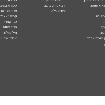
ל ואיל ברקוביץ'
ד"ר מאיה רוזמן
סג"ל וברקו -
ואלי אוחנה
הרב אפרים בן צבי
ספורט, בקיצו
שיחות לילה
שניים עד ארב
ספורט
קרסו יוצא לא
ל
ככה קמתי
סף
הכול פתוח - א
 צבי
מילים ולחן
ן ואריה אלדד
ארכיון 103fm