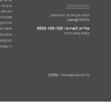
אראל סג"
ברק סרי 
גיא פלג
דבורה הנביאה 6, רמת השרון
תוכנית ה
radio@103.fm
איריס קו
עלייה לשידור: 0552-103-103
איפה הכ
בעלות שיחה רגילה
פנינה בת
רון קופמ
רז שכניק
כל הזכויות שמורות ל - 103FM