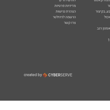
 הפודקאסט
לוח שידורים
ר
מדיניות פרטיות
ע, בקיצור
הצהרת נגישות
כול
הרשמה לניוזלטר
צרו קשר
מנון רגב
created by
CYBER
SERVE