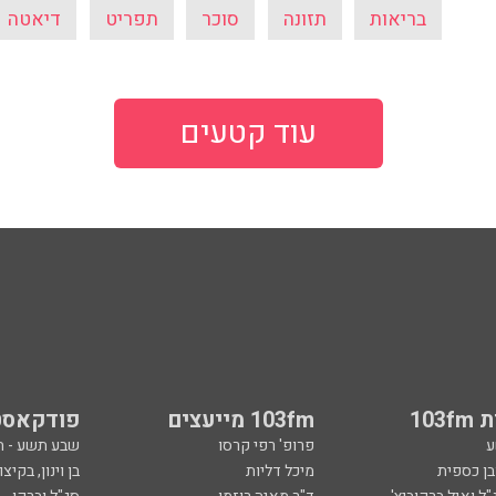
בריאות
תזונה
סוכר
תפריט
דיאטה
עוד קטעים
103
103fm מייעצים
פודקאסט
ע
פרופ' רפי קרסו
שבע תשע - 
ובן כספית
מיכל דליות
בן וינון, בקיצו