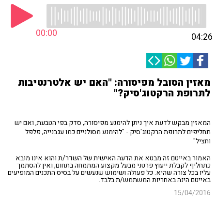
00:00
04:26
מאזין הסובל מפיסורה: "האם יש אלטרנטיבות
לתרופת הרקטוג'סיק?"
המאזין מבקש לדעת איך ניתן להימנע מפיסורה, סדק בפי הטבעת, ואם יש
תחליפים לתרופת הרקטוג'סיק - "להימנע מסולניים כמו עגבנייה, פלפל
וחציל"
האמור באייטם זה מבטא את הדעה האישית של השדר/ת והוא אינו מובא
כתחליף לקבלת ייעוץ פרטני מבעל מקצוע המתמחה בתחום, ואין להסתמך
עליו בכל צורה שהיא. כל פעולה ושימוש שנעשים על בסיס התכנים המופיעים
באייטם הינה באחריות המשתמש/ת בלבד.
15/04/2016