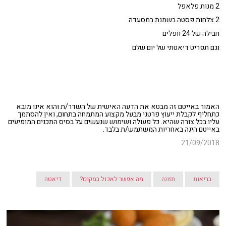
2 מנות פלאפל
2 צלחות פסטה בשמנת במסעדה
חבילה של 24 וופלים
וגם תפריט דיאטתי של יום שלם
האמור באייטם זה מבטא את הדעה האישית של השדר/ת והוא אינו מובא
כתחליף לקבלת ייעוץ פרטני מבעל מקצוע המתמחה בתחום, ואין להסתמך
עליו בכל צורה שהיא. כל פעולה ושימוש שנעשים על בסיס התכנים המופיעים
באייטם הינה באחריות המשתמש/ת בלבד.
21/09/2018
בריאות
תזונה
מה אפשר לאכול במקום?
דיאטה