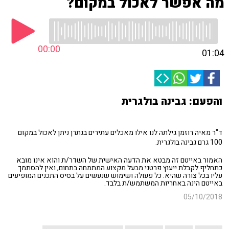
מה אפשר לאכול במקום?
00:00
01:04
והפעם: גבינה בולגרית
ד"ר מאיה רוזמן גילתה לנו אילו מאכלים עתירים בנתרן ניתן לאכול במקום
100 גרם גבינה בולגרית.
האמור באייטם זה מבטא את הדעה האישית של השדר/ת והוא אינו מובא
כתחליף לקבלת ייעוץ פרטני מבעל מקצוע המתמחה בתחום, ואין להסתמך
עליו בכל צורה שהיא. כל פעולה ושימוש שנעשים על בסיס התכנים המופיעים
באייטם הינה באחריות המשתמש/ת בלבד.
05/10/2018