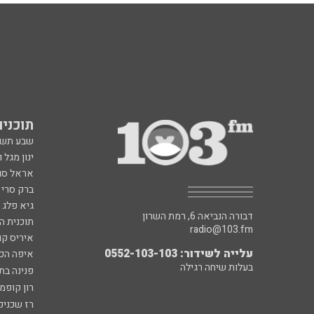
תוכניות fm
שבע תש
ינון מגל 
אראל סג"
ברק סרי 
גיא פלג
דבורה הנביאה 6, רמת השרון
תוכנית ה
radio@103.fm
איריס קו
עלייה לשידור: 0552-103-103
איפה הכ
בעלות שיחה רגילה
פנינה בת
רון קופמ
רז שכניק