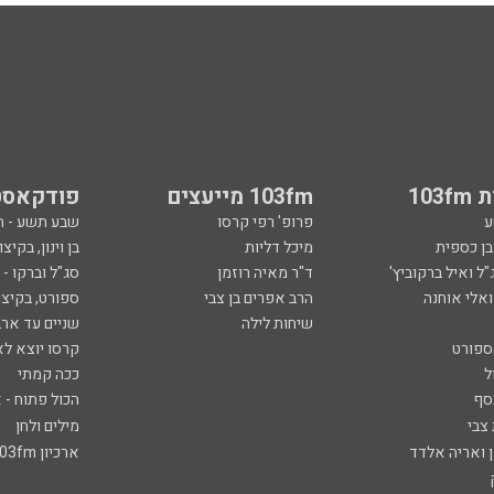
103
103fm מייעצים
פודקאסט
ע
פרופ' רפי קרסו
שבע תשע - 
ובן כספית
מיכל דליות
בן וינון, בקיצו
ל ואיל ברקוביץ'
ד"ר מאיה רוזמן
סג"ל וברקו -
ואלי אוחנה
הרב אפרים בן צבי
ספורט, בקיצו
שיחות לילה
שניים עד ארב
ספורט
קרסו יוצא לא
ל
ככה קמתי
סף
הכול פתוח - א
 צבי
מילים ולחן
ן ואריה אלדד
ארכיון 103fm