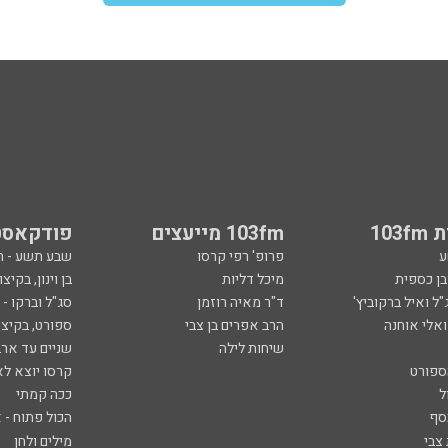
103
103fm מייעצים
פודקאסט
ע
פרופ' רפי קרסו
שבע תשע - 
ובן כספית
מיכל דליות
בן וינון, בקיצו
ל ואיל ברקוביץ'
ד"ר מאיה רוזמן
סג"ל וברקו -
ואלי אוחנה
הרב אפרים בן צבי
ספורט, בקיצו
שיחות לילה
שניים עד ארב
ספורט
קרסו יוצא לא
ל
ככה קמתי
סף
הכול פתוח - א
 צבי
מילים ולחן