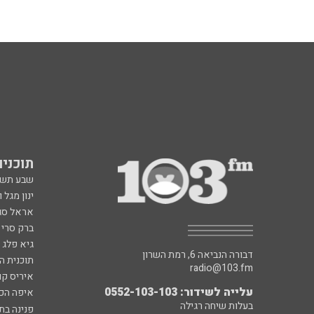
תוכניות fm
שבע תש
ינון מגל 
אראל סג"
ברק סרי 
גיא פלג
דבורה הנביאה 6, רמת השרון
תוכנית ה
radio@103.fm
איריס קו
עלייה לשידור: 0552-103-103
איפה הכ
בעלות שיחה רגילה
פנינה בת