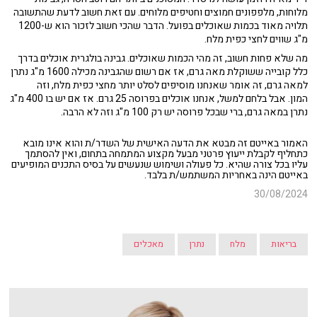
מלוחות, מלפפונים חמוצים וחטיפים מלוחים. עם זאת חשוב לדעת שהתשובה
תלויה מאוד בכמות שאוכלים בפועל. הדבר שהכי חשוב לזכור הוא ש-1200
מ"ג שווים לחצי כפית מלח.
מה שלא פחות חשוב, זה מהי הכמות שאוכלים. גבינה בולגרית אוכלים בדרך
כלל קובייה ששוקלת מאה גרם, אז אם רשום שהגבינה מכילה 1600 מ"ג נתרן
למאה גרם, זה אומר שאנחנו מוסיפים לסלט יותר מחצי כפית מלח, וזה
המון. אבל בלחם למשל, אנחנו אוכלים בפרוסה 25 גרם. אז אם יש בו 400 מ"ג
נתרן במאה גרם, ברי שבכל פרוסה יש רק 100 מ"ג וזה לא הרבה.
האמור באייטם זה מבטא את הדעה האישית של השדר/ת והוא אינו מובא
כתחליף לקבלת ייעוץ פרטני מבעל מקצוע המתמחה בתחום, ואין להסתמך
עליו בכל צורה שהיא. כל פעולה ושימוש שנעשים על בסיס התכנים המופיעים
באייטם הינה באחריות המשתמש/ת בלבד.
30/08/2024
בריאות
מלח
נתרן
מאכלים