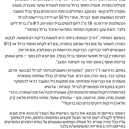
פעילות גופנית. אנמיה וחוסר ברזל גורמות לנשירת שיער מוגברת, משהו
שקורה ללא קשר. גם עקב השינויים ברמות ההורמונים בגוף בגיל המעבר.
למרות השפעות חוסר הברזל, אחרי גיל 50 יש ירידה בדרישות לברזל
וההמלצות יורדות מ- 18 מ"ג ליום לנשים בגיל הפוריות, ל־8 מ"ג ברזל ליום
בלבד. וזאת עקב הפסקת המחזור החודשי ואיבוד ברזל במחזור".
בהמשך הוסיפה: "הדרך הבטוחה ביותר היא לעשות בדיקת דם פשוטה. לבקש
הפניה, לשמור על צום כפי שכתוב בהפניה, וגם לא לקחת תוספי ברזל או B12
כשבועיים לפני הבדיקה. הבדיקות הדרושות הן המוגלובין, וגם פריטין
וטרנספרין (ברזל חופשי ומחסני ברזל בגוף). אם יוצא לכן נמוך – סימן שאתן
צריכות תוסף באופן זמני עד לשיפור המצב".
בסיום, הדגישה ד"ר רוזמן: "המקורות החשובים ביותר לברזל הם בשר אדום,
בעיקר כבד, בשר הודו, וגם דגים. אבל שימו לב בגלל שתזונה צמחונית
משפרת את הבריאות ומפחיתה את תופעות גיל המעבר כדאי להתמקד
דווקא במקורות הצמחוניים לברזל. קטניות - עדשים
(אדומות/ירוקות/שחורות/מנומרות), שעועית לבנה/אדומה/שחורה, גרגרי
חומוס, סויה, טופו, אדממה, וגם – שיבולת שועל, טחינה גולמית מלאה (רק
מלאה) וירקות ירוקים כהים כמו ברוקולי".
האמור באייטם זה מבטא את הדעה האישית של השדר/ת והוא אינו מובא
כתחליף לקבלת ייעוץ פרטני מבעל מקצוע המתמחה בתחום, ואין להסתמך
עליו בכל צורה שהיא. כל פעולה ושימוש שנעשים על בסיס התכנים המופיעים
באייטם הינה באחריות המשתמש/ת בלבד.