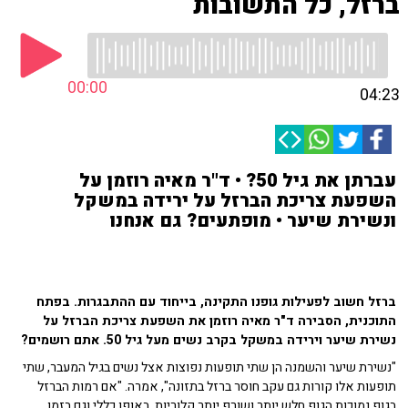
ברזל, כל התשובות
00:00
04:23
עברתן את גיל 50? • ד"ר מאיה רוזמן על
השפעת צריכת הברזל על ירידה במשקל
ונשירת שיער • מופתעים? גם אנחנו
ברזל חשוב לפעילות גופנו התקינה, בייחוד עם ההתבגרות. בפתח
התוכנית, הסבירה ד"ר מאיה רוזמן את השפעת צריכת הברזל על
נשירת שיער וירידה במשקל בקרב נשים מעל גיל 50. אתם רושמים?
"נשירת שיער והשמנה הן שתי תופעות נפוצות אצל נשים בגיל המעבר, שתי
תופעות אלו קורות גם עקב חוסר ברזל בתזונה", אמרה. "אם רמות הברזל
בגוף נמוכות הגוף חלש יותר ושורף יותר קלוריות, באופן כללי וגם בזמן