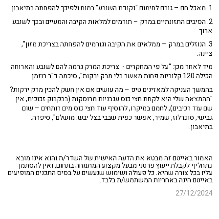
1. מאכל חם – גורם לחימום "נקודת השובע" במוח ולפיכך להפחתה בתיאבון.
2. הסיבים התזונתיים במרק – תורמים למלאות הקיבה והמעיים ובכך לשובע
ארוך
3. הנוזלים במרק – ממלאים את הקיבה וגורמים להפחתה בצריכת מזון",
ציינה.
מיד לאחר מכן: "על פי המחקרים - צריכת המרק גרמה להם לשובע והארוחה
הכילה 120 קלוריות פחות מאשר בלי מרק ירקות", סיכמה ד"ר רוזמן.
בהמשך העניקה למאזינים טיפ – מה עושים אם אין חשק להכין מרק ירקות?
"ההמצאה שלי היא לקחת חצי כוס עגבניות מרוסקות (בבקבוק זכוכית, אין
שם עוד רכיבים), לחמם במיקרו, להוסיף עוד חצי כוס מים רותחים – שום
גבישי, סוכרלוז, שמיר, אפשר כפית שבבי בצל יבש. מושלם", סיפרה.
בתיאבון.
האמור באייטם זה מבטא את הדעה האישית של השדר/ת והוא אינו מובא
כתחליף לקבלת ייעוץ פרטני מבעל מקצוע המתמחה בתחום, ואין להסתמך
עליו בכל צורה שהיא. כל פעולה ושימוש שנעשים על בסיס התכנים המופיעים
באייטם הינה באחריות המשתמש/ת בלבד.
27/12/2024