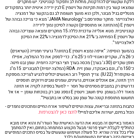
דלקת שקשורים להזדקנות, מחלות לב ותפקוד קוגניטיבי. יש מחקרים
שמצאו קשר בין רמות תקינות של ויטמין E לבין ירידה איטית יותר בתפקודים
מנטליים בגיל מבוגר, ולכן הוא מושך תשומת לב גם בהקשר של דמנציה
ואלצהיימר. מחקר שפורסם ב־'JAMA Neurology' מצא כי צריכה גבוהה של
ויטמין E (מהתזונה או מתוספים) נקשרה לסיכון נמוך לירידה
קוגניטיבית. מטא אנליזה עדכנית כללה 15 מחקרים ומצאה שצריכה גבוהה
של ויטמין E הפחיתה ב־21% את הסיכון לדמנציה ו־22% את הסיכון
לאלצהיימר".
בהמשך הוסיפה: "איפה נמצא ויטמין E בתזונה? גרעיני חמנייה (השיאנים)
כ־26 מ"ג, שקדים ואגוזי לוז כ־25 מ"ג. כדי לספק את כל ההמלצה, אפילו
חופן שקדים (30 ג’ בערך) מכסה בערך חצי הצריכה היומית. שמן נבט חיטה
כ־150 מ"ג, וגם באבוקדו, שמן זית. RDA (המלצה יומית) למבוגרים: 15 מ"ג
α‑טוקופרול (22 IU). צריך תוסף? רוב האנשים יכולים להגיע לצריכה מספקת
דרך תזונה, אם אוכלים אגוזים, גרעינים, שמנים טובים וירוקים. תוספים
נדרשים רק במצבים מסוימים של חסר – למשל בספיגה לקויה או תזונה
מאוד דלה בשומן. טיפ חשוב: ויטמין E נספג טוב רק בנוכחות שומן – אז אל
תחששו מתוספת קטנה של שמן טוב בסלט או בתבשיל".
כתבות בתזונה ובריאות, עצות וטיפים לשיפור אורח החיים ומתכונים נחמדים -
לחצו כאן להצטרפות.
הכול בחינם, ישירות אליכם למייל!
האמור באייטם זה מבטא את הדעה האישית של השדר/ת והוא אינו מובא
כתחליף לקבלת ייעוץ פרטני מבעל מקצוע המתמחה בתחום, ואין להסתמך
עליו בכל צורה שהיא. כל פעולה ושימוש שנעשים על בסיס התכנים המופיעים
באייטם הינה באחריות המשתמש/ת בלבד.