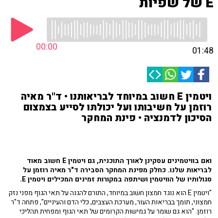
E של שפיות
00:00
01:48
ויטמין E חשוב במיוחד לבריאותנו • ד"ר מאיה
רוזמן על חשיבותו ועל יכולתו לסייע בצמצום
הסיכון לדמנציה • פינת המחקר
ואם בוויטמינים עסקינן לאורך התוכנית, גם ויטמין E חשוב מאוד
לבריאות שלנו. כחלק מפינת המחקר הסבירה ד"ר מאיה רוזמן על
סגולותיו של הוויטמין ושיתפה במקורות זמינים המכילים ויטמין E.
"ויטמין E הוא נוגד חמצון חשוב במיוחד, התורם להגנה על תאי הגוף מפני נזק
חמצוני, תומך בבריאות העור, מערכת העצבים, כלי הדם והעיניים", פתחה ד"ר
רוזמן. "הוא גם שומר על גמישות הקרומים של תאי הגוף ומפחית תהליכי