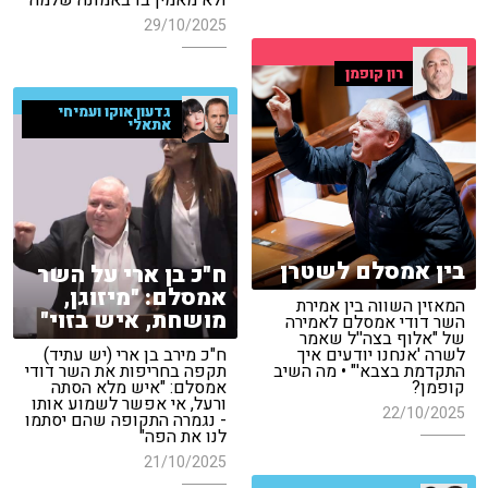
29/10/2025
רון קופמן
גדעון אוקו ועמיחי
אתאלי
בין אמסלם לשטרן
ח"כ בן ארי על השר
אמסלם: "מיזוגן,
המאזין השווה בין אמירת
מושחת, איש בזוי"
השר דודי אמסלם לאמירה
של "אלוף בצה''ל שאמר
לשרה 'אנחנו יודעים איך
ח"כ מירב בן ארי (יש עתיד)
התקדמת בצבא'" • מה השיב
תקפה בחריפות את השר דודי
קופמן?
אמסלם: "איש מלא הסתה
ורעל, אי אפשר לשמוע אותו
22/10/2025
- נגמרה התקופה שהם יסתמו
לנו את הפה"
21/10/2025