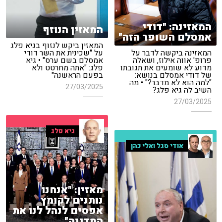
המאזינה: "דודי
המאזין הנוזף
אמסלם השופר הזה"
המאזין ביקש לנזוף בגיא פלג
המאזינה ביקשה לדבר על
על "שכינית את השר דודי
פרופ' אווה אילוז, ושאלה
אמסלם בשם ערס" • גיא
מדוע לא שומעים את תגובתו
פלג: "אתה מחרטט ולא
של דודי אמסלם בנושא:
בפעם הראשנה"
"למה הוא לא מדבר?" • מה
27/03/2025
השיב לה גיא פלג?
27/03/2025
גיא פלג
אודי סגל ואלי כהן
מאזין: "אנחנו
נותנים לקומץ
אפסים לנהל לנו את
המדינה"