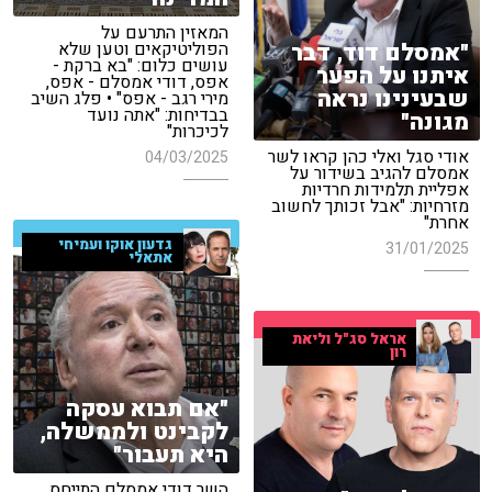
המאזין התרעם על
"אמסלם דוד, דבר
הפוליטיקאים וטען שלא
עושים כלום: "בא ברקת -
איתנו על הפער
אפס, דודי אמסלם - אפס,
שבעינינו נראה
מירי רגב - אפס" • פלג השיב
בבדיחות: "אתה נועד
מגונה"
לכיכרות"
אודי סגל ואלי כהן קראו לשר
04/03/2025
אמסלם להגיב בשידור על
אפליית תלמידות חרדיות
מזרחיות: "אבל זכותך לחשוב
אחרת"
גדעון אוקו ועמיחי
31/01/2025
אתאלי
אראל סג"ל וליאת
רון
"אם תבוא עסקה
לקבינט ולממשלה,
היא תעבור"
השר דודי אמסלם התייחס