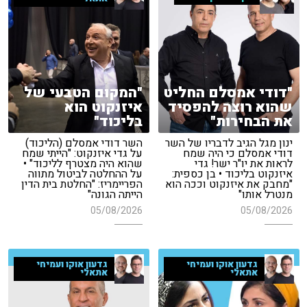
"דודי אמסלם החליט
"המקום הטבעי של
שהוא רוצה להפסיד
איזנקוט הוא
את הבחירות"
בליכוד"
ינון מגל הגיב לדבריו של השר
השר דודי אמסלם (הליכוד)
דודי אמסלם כי היה שמח
על גדי איזנקוט: "הייתי שמח
לראות את יו"ר ישר! גדי
שהוא היה מצטרף לליכוד" •
איזנקוט בליכוד • בן כספית:
על ההחלטה לביטול מתווה
"מחבק את איזנקוט וככה הוא
הפריימריז: "החלטת בית הדין
מנטרל אותו"
הייתה הגונה"
05/08/2026
05/08/2026
גדעון אוקו ועמיחי
גדעון אוקו ועמיחי
אתאלי
אתאלי