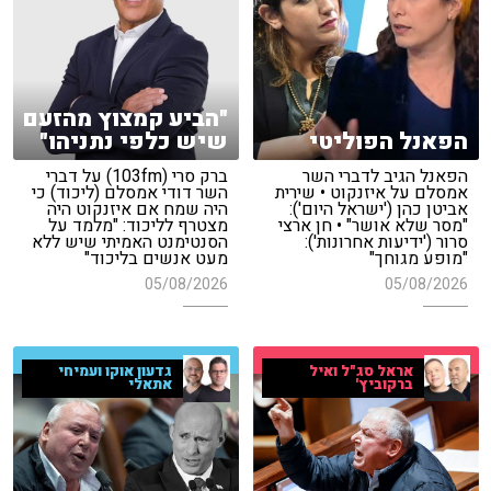
"הביע קמצוץ מהזעם
הפאנל הפוליטי
שיש כלפי נתניהו"
הפאנל הגיב לדברי השר
ברק סרי (103fm) על דברי
אמסלם על איזנקוט • שירית
השר דודי אמסלם (ליכוד) כי
אביטן כהן ('ישראל היום'):
היה שמח אם איזנקוט היה
"מסר שלא אושר" • חן ארצי
מצטרף לליכוד: "מלמד על
סרור ('ידיעות אחרונות'):
הסנטימנט האמיתי שיש ללא
"מופע מגוחך"
מעט אנשים בליכוד"
05/08/2026
05/08/2026
אראל סג"ל ואיל
גדעון אוקו ועמיחי
ברקוביץ'
אתאלי