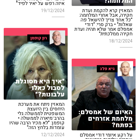
המלחמה?
איזה רפש על יאיר לפיד"
המאזין קרא להקמת ועדת
19/12/2024
חקירה, אבל אחרי המלחמה:
"כל אחד צריך להישאל פה
שאלות" • ברק סרי: "דודי
אמסלם אמר שלא תהיה ועדת
חקירה ממלכתית"
רון קופמן
18/12/2024
גיא פלג
"איך היא מסוגלת
לסבול כאלו
עלבונות?"
המאזין ניתח את מערכת
היחסים בין היועצת
האיום של אמסלם:
המשפטית לממשלה גלי
מלחמת אזרחים
בהרב־מיארה לממשלה •
קופמן: "לא מכיר הרבה שהיו
בפתח?
עומדות בלחץ הזה"
על רקע איומי דודי אמסלם
12/12/2024