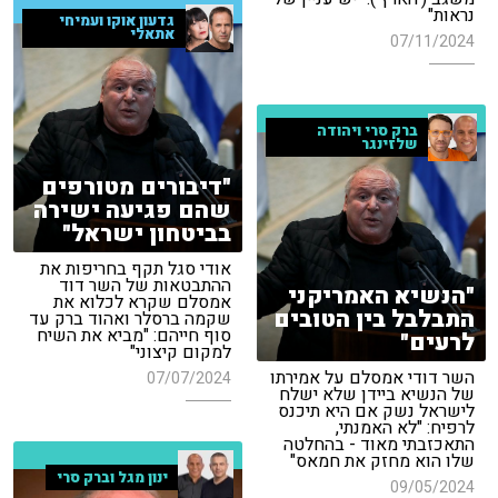
נראות"
גדעון אוקו ועמיחי
אתאלי
07/11/2024
ברק סרי ויהודה
שלזינגר
"דיבורים מטורפים
שהם פגיעה ישירה
בביטחון ישראל"
אודי סגל תקף בחריפות את
ההתבטאות של השר דוד
"הנשיא האמריקני
אמסלם שקרא לכלוא את
התבלבל בין הטובים
שקמה ברסלר ואהוד ברק עד
סוף חייהם: "מביא את השיח
לרעים"
למקום קיצוני"
השר דודי אמסלם על אמירתו
07/07/2024
של הנשיא ביידן שלא ישלח
לישראל נשק אם היא תיכנס
לרפיח: "לא האמנתי,
התאכזבתי מאוד - בהחלטה
שלו הוא מחזק את חמאס"
ינון מגל וברק סרי
09/05/2024