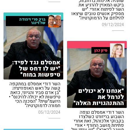
שתהיה אלימות ברחובות,
ביקש המאזין להרגיע את
השר לפיתוח אזורי: "יש
מספיק אנשים טובים שיצאו
להילחם על הדמוקרטיה"
ברק סרי ויהודה
שלזינגר
09/12/2024
סיון כהן
אמסלם נגד לפיד:
"יש לו דחס של
טיפשות במוח"
השר דודי אמסלם במתקפה
קשה על ראש האופוזיציה:
"אנחנו לא יכולים
"בן אדם סביר והגיוני, כזאת
לנרמל את
טיפשות לא יכולה להיכנס" •
היועמ"שית? "הסכנה הכי
ההתנהגויות האלה"
חמורה לדמוקרטיה"
השר דודי אמסלם נצפה
05/12/2024
השבוע בריזורט כשלצדו
בקבוקי אלכוהול, זאת אחרי
פתיחת מושב החורף • אורי
משגב ('הארץ'): "יש עניין של