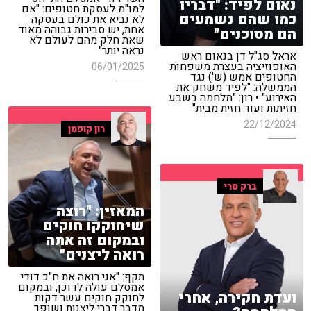
נאום לפיד: "דבריו
למו"מ לעסקת חטופים: "אם
כמו שהם נשמעים
לא נביא את כולם בעסקה
אחת, יש סבירות גבוהה מאוד
הם מסוכנים"
שאת חלק מהם לעולם לא
נראה יותר"
אראל סג"ל דן בנאום ראש
האופוזיציה בעצרת משפחות
06/01/2025
החטופים אמש (ש') נגד
הממשלה: "לפיד משחק את
האירוע" • רון: "מלחמה בשבע
חזיתות ועוד חזית מבית"
22/12/2024
רון קופמן
ברק סרי
המאזין: "רוצה
שיחוקקו חוקים
ובמקום זה אתה
רואה ליצנים"
תקף: "אני רואה את ח"כ דודי
אמסלם עולה לדוכן, ובמקום
ועדת חקירה, אחרי
לחוקק חוקים עשר דקות
מדבר דברי ליצנות ושופך