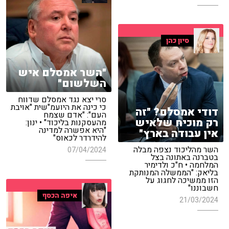
סיון כהן
"השר אמסלם איש
השלשום"
סרי יצא נגד אמסלם שדווח
כי כינה את היועמ"שית "אויבת
דודי אמסלם? "זה
העם": "אדם שצמח
רק מוכיח שלאיש
מהעסקנות בליכוד" • ינון:
"היא אפשרה למדינה
אין עבודה בארץ"
להידרדר לכאוס"
השר מהליכוד נצפה מבלה
07/04/2024
בטברנה באתונה בצל
המלחמה • ח"כ ולדימיר
בליאק: "הממשלה המנותקת
הזו ממשיכה לחגוג על
חשבוננו"
איפה הכסף
21/03/2024