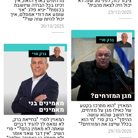
ציבור כזה, לפני 30 שנה לא
מדהימים בארץ הזאת, איך
יכול היה לצאת מהבית"
זכינו בכל הבררה שיושבת
בכנסת?" •גיא פלג: "אני
23/12/2025
שומע את דודי אמסלם, איך
יכול להיות שזה שר?"
30/10/2025
ברק סרי
ברק סרי
מגן המזרחים?
מאמינים בני
המאזין: "הוא מתרכז בקטע
מאמינים
של כאילו מגן על מזרחים,
אני חושב שהוא עושה
ההיפך" • ברק סרי: "מי הוא
המאזין לסרי: "בחייאת ברק,
בכלל שייצג את המזרחים?"
לא נמאס לך להגיד דברים
שאתה לא מאמין בהם?" • סרי
29/10/2025
השיב: "אין דבר שאני אומר
ולא מאמין בו באמונה שלמה"