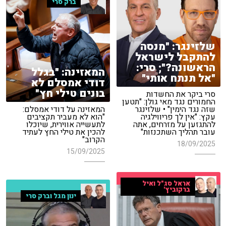
ברק סרי
שלזינגר: "מנסה
להתקבל לישראל
הראשונה?"; סרי:
המאזינה: "בגלל
"אל תנתח אותי"
דודי אמסלם לא
בונים טילי חץ"
סרי ביקר את החשדות
החמורים נגד מאי גולן: "תטען
שזה נגד הימין" • שלזינגר
המאזינה על דודי אמסלם:
עקץ: "אין לך פריווילגיה
"הוא לא מעביר תקציבים
להתגזען על מזרחים, אתה
לתעשייה אווירית, שיוכלו
עובר תהליך השתכנזות"
להכין את טילי החץ לעתיד
הקרוב"
18/09/2025
15/09/2025
אראל סג"ל ואיל
ברקוביץ'
ינון מגל וברק סרי