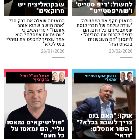
למשול: 'דיפ סטייט'
שבקואליציה יש
ו'שמיפסטייט'"
מרוקאים"
המאזין תקף את הממשלה:
המאזינה שאלה את ברק סרי:
"שורה שלמה של חברי כנסת
"אתה חושב שהוא אוהב
שמתבכיינים כל היום, הם
אותם?" • סרי השיב כי
רוצים להרוס את המדינה" •
"שמעת את אמסלם? הוא
לוינסון: "הם משגשגים
אמר שצריך להכניס את נפתלי
בכאוס הזה"
בנט לכלא"
26/01/2026
23/02/2026
אראל סג"ל ואיל
גדעון אוקו ועמיחי
ברקוביץ'
אתאלי
אוקו: "האם בנט
צריך לשבת בכלא?"
"פוליטיקאים נמאסו
| השר אמסלם:
עליי, הם נמאסו על
"ודאי"
כל העם"