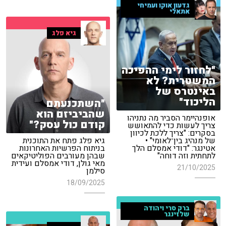
גדעון אוקו ועמיחי
אתאלי
גיא פלג
"לחזור לימי ההפיכה
המשטרית? לא
באינטרס של
הליכוד"
"השתכנעתם
שהביביזם הוא
אופנהיימר הסביר מה נתניהו
קודם כול עסק?"
צריך לעשות כדי להתאושש
בסקרים: "צריך ללכת לכיוון
של מנהיג בין־לאומי" •
גיא פלג פתח את התוכנית
אטינגר: "דודי אמסלם הלך
בניתוח הפרשיות האחרונות
לתחתית וזה דוחה"
שבהן מעורבים הפוליטיקאים
מאי גולן, דודי אמסלם ועידית
21/10/2025
סילמן
18/09/2025
ברק סרי ויהודה
שלזינגר