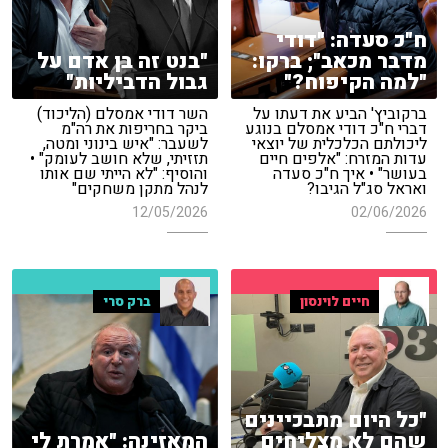
ח"כ סעדה: "דודי
מדבר מכאב"; ברקו:
"בנט זה בן אדם על
"למה הקיפוח?"
גבול הדביליות"
ברקוביץ' הביע את דעתו על
השר דודי אמסלם (הליכוד)
דברי ח"כ דודי אמסלם בנוגע
ביקר בחריפות את רה"מ
ליכולתם הכלכלית של יוצאי
לשעבר: "איש בינוני ומטה,
עדות המזרח: "אלפים חיים
תזזיתי, שלא חושב לעומק" •
בעושר" • איך ח"כ סעדה
והוסיף: "לא הייתי שם אותו
ואראל סג"ל הגיבו?
לנהל מתקן משחקים"
12/05/2026
02/06/2026
חיים לוינסון
ברק סרי
"כל היום מתבכיינים
שהם לא מצליחים
המאזינה: "אמרת לי