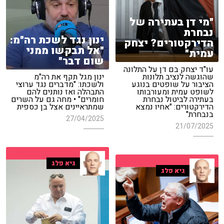
"מי דן בעתירה של
נבחרת
ינון נגד לשכת רה"מ:
הדירקטורים? יצחק
"אל תבקשו ממני
עמית"
שום דבר"
עו"ד יצחק בם דן על התלונה
שהוגשה לנציב תלונות
ינון מגל תקף את רה"מ
הציבור על שופטים בנוגע
ולשכתו: "מדברים נגד ערוצי
לשופט עמית ומעורבותו
התבהלה ואז נותנים להם
בעתירה לביטול נבחרת
חומרים" • מחה גם על השרים
הדירקטורים: "אחיו נמצא
שמתראיינים אצל בן כספית
בנבחרת"
27/04/2025
21/07/2025
גיא פלג
גיא פלג