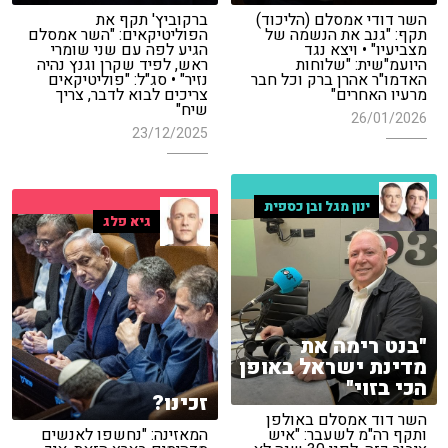
השר דודי אמסלם (הליכוד)
ברקוביץ' תקף את
תקף: "גנב את הנשמה של
הפוליטיקאים: "השר אמסלם
מצביעיו" • ויצא נגד
הגיע לפה עם שני שומרי
היועמ"שית: "שלוחות
ראש, לפיד שקרן וגנץ נהיה
האדמו"ר אהרן ברק וכל חבר
נזיר" • סג"ל: "פוליטיקאים
מרעיו האחרים"
צריכים לבוא לדבר, צריך
שיח"
26/01/2026
23/12/2025
ינון מגל ובן כספית
גיא פלג
"בנט רימה את
מדינת ישראל באופן
הכי בזוי"
זכינו?
השר דוד אמסלם באולפן
ותקף רה"מ לשעבר: "איש
המאזינה: "נחשפו לאנשים