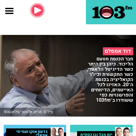
דוד אמסלם
חבר הכנסת מטעם
הליכוד. כיהן בין היתר
כשר הדיגיטל הלאומי,
כשר התקשורת וכיו"ר
הקואליציה בכנסת
ה־20. האזינו לכל
האייטמים, הדיווחים
והפרשנויות כפי
ששודרו ב־103fm
צילום: מרים אלסטר/פלאש90
גדעון אוקו ועמיחי
ינון מגל ובן כספית
אתאלי