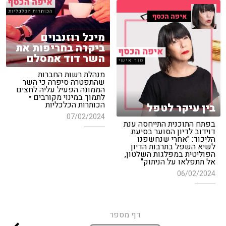
איפה הכסף
מיכל רוזנבוים
ביקרה בחריפות את
השר דוד אמסלם
מנהלת רשות החברות
שהתפטרה סיפרה כי השר
הממונה הפעיל עליה לחצים
לתמוך במינוי מקורבים •
הכותרות הכלכליות
בין עיקר לטפל
07/02/2024
בפתח התוכנית התייחסה ענת
דוידוב לדיון הסוער בסיעת
הליכוד: "אחרי שנחשפנו
לשיא השפל בתרבות הדיון
הפוליטית במפלגות השלטון,
אל תתפלאו על הניתוק"
06/02/2024
דף מספר