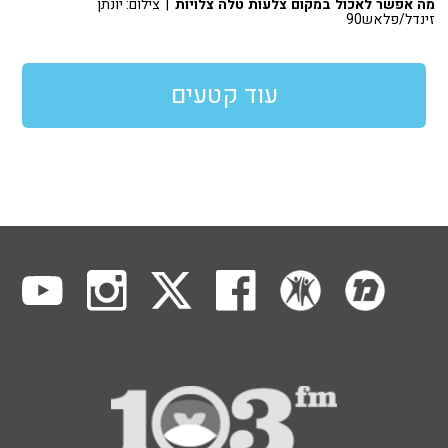
מה אפשר לאכול במקום צלעות טלה צלויות
| צילום: יונתן
זינדל/פלאש90
עוד קטעים