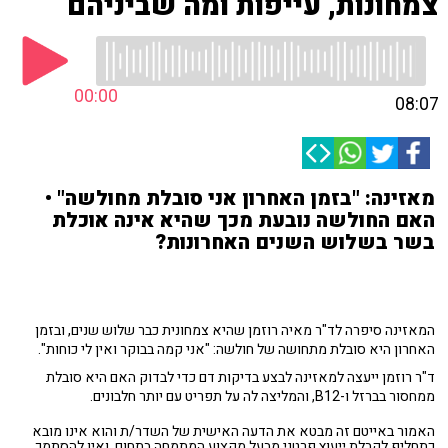
צמחונות, עייפות ומה שביניהם
00:00
08:07
מאזינה: "בזמן האחרון אני סובלת מחולשה" •
האם החולשה נובעת מכך שהיא אינה אוכלת
בשר בשלוש השנים האחרונות?
המאזינה סיפרה לד"ר מאיה רוזמן שהיא צמחונית כבר שלוש שנים, ובזמן
האחרון היא סובלת מתחושה של חולשה: "אני קמה בבוקר ואין לי כוחות".
ד"ר רוזמן ייעצה למאזינה לבצע בדיקות דם כדי לבדוק האם היא סובלת
ממחסור בברזל ו-B12, והמליצה לה על תפריט עם יותר חלבונים.
האמור באייטם זה מבטא את הדעה האישית של השדר/ת והוא אינו מובא
כתחליף לקבלת ייעוץ פרטני מבעל מקצוע המתמחה בתחום, ואין להסתמך