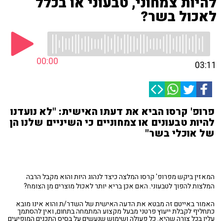
להיות צמחוני, טבעוני או בכלל
לאכול בשר?
00:00
03:11
פרופ' קרסו הביא את דעתו האישית: "לא נועדנו
להיות טבעונים או צמחוניים כי השיניים שלנו הן
של אוכלי בשר"
המאזין ביקש מפרופ' קרסו המלצה כיצד לנהוג היות והוא מקבל הרבה
המלצות להפוך לטבעוני. האם אכן בריא יותר לאכול מוצרים מן הצומח?
האמור באייטם זה מבטא את הדעה האישית של השדר/ת והוא אינו מובא
כתחליף לקבלת ייעוץ פרטני מבעל מקצוע המתמחה בתחום, ואין להסתמך
עליו בכל צורה שהיא. כל פעולה ושימוש שנעשים על בסיס התכנים המופיעים