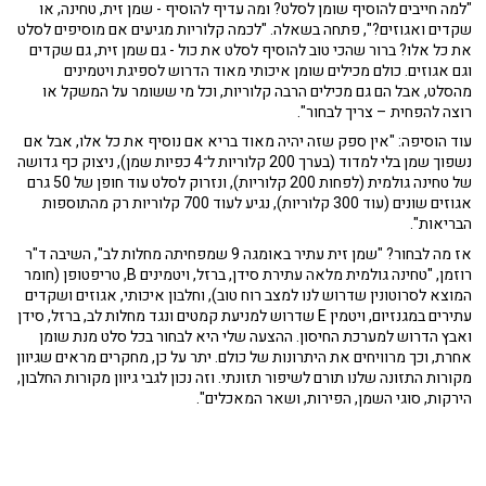
"למה חייבים להוסיף שומן לסלט? ומה עדיף להוסיף - שמן זית, טחינה, או
שקדים ואגוזים?", פתחה בשאלה. "לכמה קלוריות מגיעים אם מוסיפים לסלט
את כל אלו? ברור שהכי טוב להוסיף לסלט את כול - גם שמן זית, גם שקדים
וגם אגוזים. כולם מכילים שומן איכותי מאוד הדרוש לספיגת ויטמינים
מהסלט, אבל הם גם מכילים הרבה קלוריות, וכל מי ששומר על המשקל או
רוצה להפחית – צריך לבחור".
עוד הוסיפה: "אין ספק שזה יהיה מאוד בריא אם נוסיף את כל אלו, אבל אם
נשפוך שמן בלי למדוד (בערך 200 קלוריות ל־4 כפיות שמן), ניצוק כף גדושה
של טחינה גולמית (לפחות 200 קלוריות), ונזרוק לסלט עוד חופן של 50 גרם
אגוזים שונים (עוד 300 קלוריות), נגיע לעוד 700 קלוריות רק מהתוספות
הבריאות".
אז מה לבחור? "שמן זית עתיר באומגה 9 שמפחיתה מחלות לב", השיבה ד"ר
רוזמן, "טחינה גולמית מלאה עתירת סידן, ברזל, ויטמינים B, טריפטופן (חומר
המוצא לסרוטונין שדרוש לנו למצב רוח טוב), וחלבון איכותי, אגוזים ושקדים
עתירים במגנזיום, ויטמין E שדרוש למניעת קמטים ונגד מחלות לב, ברזל, סידן
ואבץ הדרוש למערכת החיסון. ההצעה שלי היא לבחור בכל סלט מנת שומן
אחרת, וכך מרוויחים את היתרונות של כולם. יתר על כן, מחקרים מראים שגיוון
מקורות התזונה שלנו תורם לשיפור תזונתי. וזה נכון לגבי גיוון מקורות החלבון,
הירקות, סוגי השמן, הפירות, ושאר המאכלים".