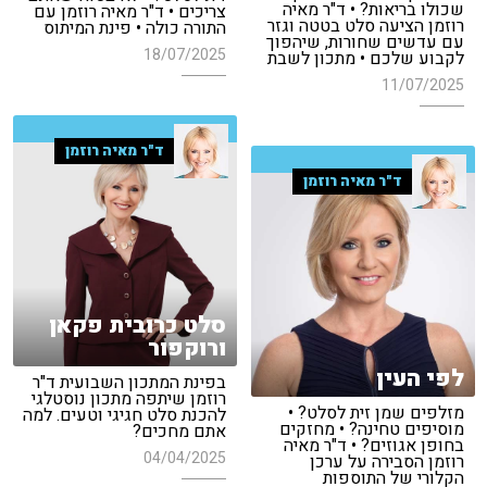
שכולו בריאות? • ד"ר מאיה
צריכים • ד"ר מאיה רוזמן עם
רוזמן הציעה סלט בטטה וגזר
התורה כולה • פינת המיתוס
עם עדשים שחורות, שיהפוך
18/07/2025
לקבוע שלכם • מתכון לשבת
11/07/2025
ד"ר מאיה רוזמן
ד"ר מאיה רוזמן
סלט כרובית פקאן
ורוקפור
לפי העין
בפינת המתכון השבועית ד"ר
רוזמן שיתפה מתכון נוסטלגי
מזלפים שמן זית לסלט? •
להכנת סלט חגיגי וטעים. למה
מוסיפים טחינה? • מחזקים
אתם מחכים?
בחופן אגוזים? • ד"ר מאיה
04/04/2025
רוזמן הסבירה על ערכן
הקלורי של התוספות