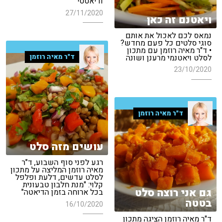
ודיאטטי
27/11/2020
ויאטנם זה כאן
נמאס לכם לאכול את אותם
סוגי סלטים כל פעם מחדש?
• ד"ר מאיה רוזמן עם מתכון
ד"ר מאיה רוזמן
לסלט ויאטנמי מרענן ושונה
23/10/2020
ד"ר מאיה רוזמן
עושים מזה סלט
רגע לפני סוף השבוע, ד"ר
מאיה רוזמן המליצה על מתכון
לסלט עדשים, דלעת ופלפל
קלוי: "מנת חלבון טבעונית
גם אני רוצה סלט
בכל ארוחה בזמן הדיאטה"
בטטה
16/10/2020
ד"ר מאיה רוזמן הציגה מתכון