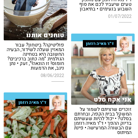
טעים שיעביר לכם את סוף
השבוע בנעימים • בתיאבון
01/07/2022
טוחנים אותנו
ד"ר מאיה רוזמן
פוליטיקה? ביטחון? עבור
המאזין שעלה לשידור, הבעיה
החשובה היא בטחינה
הגולמית: "מה כתוב ברכיבים?
חומוס! זו הונאה!", זעק • נתן
ניגב, את הדמעות
08/06/2022
אני אקח סלט
ד"ר מאיה רוזמן
זוכרים שרציתם לשמור על
המשקל בבית הקפה, ובחרתם
בסלט? • יכול להיות שעשיתם
בדיוק ההפך • ד"ר מאיה רוזמן
עם הבשורה המרעישה • פינת
המיתוס