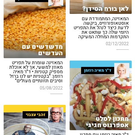
לאן בורח הסידן?
המאזינה, המתמודדת עם
אוסטאופורוזיס, ביקשה
לדעת כיצד לנהל את התפריט
היומי שלה כך שתאט את
התקדמות המחלה המעיקה
02/12/2022
מדשדשים עם
העדשים
המאזינה שומרת על תפריט
מאוזן למשעי, אך לא אוכלת
ד"ר מאיה רוזמן
מספיק קטניות • ד"ר מאיה
רוזמן: "בקטניות יש לנו ברזל
וסיבים תזונתיים מעולים"
05/08/2022
זהבי עצבני
מתכון לסלט
אספרגוס חגיגי
ד"ר מאיה רוזמן עם מתכון