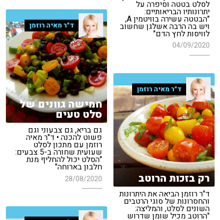
לסלט בטטה וסיפרה על
יתרונותיו הבריאותיים:
"הבטטה עשירה בוויטמין A,
ד"ר מאיה רוזמן
ויש בה הרבה אשלגן שחשוב
לוויסות לחץ הדם"
04/09/2020
ד"ר מאיה רוזמן
חמישה גוונים של
סלט טעים
גם בריא, גם צבעוני וגם
פשוט להכנה • ד"ר מאיה
רוזמן עם מתכון לסלט
שעועית שחורה ב-5 צבעים:
"הסלט יכול להחליף מנת
חלבון בארוחה"
רק בזכות הרוטב
28/08/2020
ד"ר רוזמן הביאה את היתרונות
והחסרונות של סוגי הרטבים
השונים לסלט, והמליצה:
"הרוטב מכיל שומן שדרוש