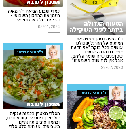
מתכון לשבת
כמדי שבוע הביאה ד"ר מאיה
רוזמן את המתכון השבועי •
והפעם: סלט ארגנטינאי
הטעות הגדולה
05/01/2024
ביותר לפני השקילה
ד"ר מאיה רוזמן ניפצה את
המיתוס על ההרגל שכולנו
עושים בכל בוקר: "אני יודעת
שיש גם הרבה אנשים
ד"ר מאיה רוזמן
שטוענים שזה שומר עליהם,
אבל אין לזה שום משמעות"
28/07/2023
ד"ר מאיה רוזמן
מתכון לשבת
הסלרי מצטיין בכמות ענקית
של סידן ביחס לירקות אחרים,
ובהמון סיבים תזונתיים
משביעים. אז הנה סלט סלרי