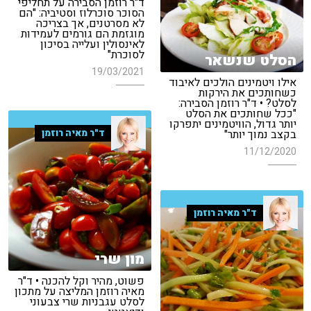
ד"ר רוזמן הסבירה על תחליפי
הסוכר סוכרלוז וסטיביה: "הם
לא מסרטנים, אך בצריכה
מוגזמת הם גורמים לעמידות
לאינסולין ועלייה בסיכון
לסוכרת"
הסלט שנשאר
19/03/2021
אילו ויטמינים הולכים לאיבוד
כשחותכים את הירקות
לסלט? • ד"ר רוזמן הסבירה:
"ככל שחותכים את הסלט
יותר גדול, הוויטמינים יתפרקו
ד"ר מאיה רוזמן
בקצב נמוך יותר"
11/12/2020
ד"ר מאיה רוזמן
מון שרי
פשוט, מהיר וקל להכנה • ד"ר
מאיה רוזמן המליצה על מתכון
לסלט עגבניות שרי צבעוני