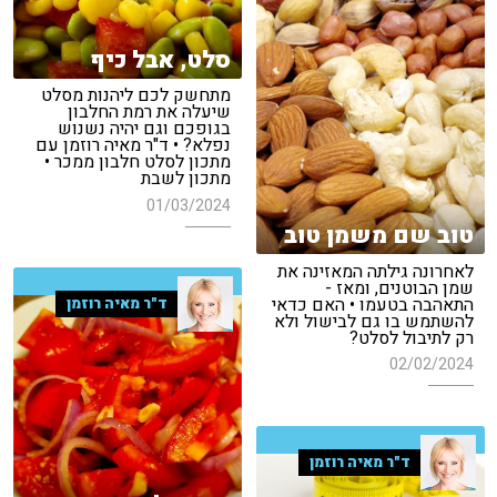
סלט, אבל כיף
מתחשק לכם ליהנות מסלט
שיעלה את רמת החלבון
בגופכם וגם יהיה נשנוש
נפלא? • ד"ר מאיה רוזמן עם
מתכון לסלט חלבון ממכר •
מתכון לשבת
01/03/2024
טוב שם משמן טוב
לאחרונה גילתה המאזינה את
שמן הבוטנים, ומאז -
התאהבה בטעמו • האם כדאי
ד"ר מאיה רוזמן
להשתמש בו גם לבישול ולא
רק לתיבול לסלט?
02/02/2024
ד"ר מאיה רוזמן