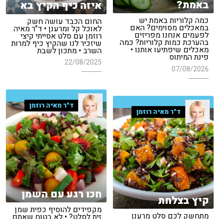
באמת?
איזה כיף הקיץ בא
כמה קלוריות באמת יש
החום הכבד עושה חשק
במאכלים מסוימים? האם
לאוכל קל ומרענן • ד"ר מאיה
לפעמים אנחנו מפריזים
רוזמן עם סלט אסייתי קיצי
בהערכת כמות קלוריות? כמה
שיזכיר לנו שהקיץ כיף למרות
מאכלים שיפתיעו אותנו •
השרב • מתכון לשבת
פינת המיתוס
22/08/2025
07/08/2026
ד"ר מאיה רוזמן
ד"ר מאיה רוזמן
חכו רגע עם השמן
קיץ בצלחת
מקפידים להוסיף כפית שמן
מתחשק לכם סלט מרענן
זית לסלט? • לא בטוח שאתם