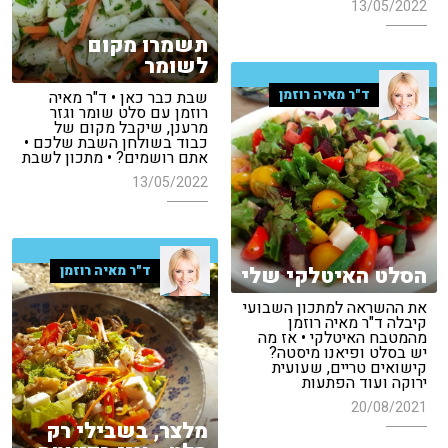
13/05/2022
תשמרו מקום
לשומר
ד"ר מאיה רוזמן
שבת כבר כאן • ד"ר מאיה
רוזמן עם סלט שומר וגזר
מרענן, שיקבל מקום של
כבוד בשולחן השבת שלכם •
אתם רושמים? • מתכון לשבת
13/05/2022
ד"ר מאיה רוזמן
הסלט האיטלקי שלי
את ההשראה למתכון השבועי
קיבלה ד"ר מאיה רוזמן
מהמטבח האיטלקי • אז מה
יש בסלט ופיאנו מיסטה?
קישואים טריים, שעועית
ירוקה ועוד הפתעות
20/08/2021
מלצר, בשבילי רק