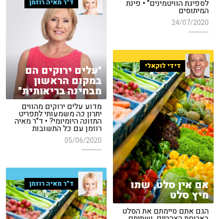
ד"ר מאיה רוזמן
לספיגת הוויטמינים" • פינת
המיתוסים
24/07/2020
דידי לוקאלי
"עלים ירוקים הם
במקום הראשון
מבחינה בריאותית"
מדוע עלים ירוקים מהווים
יתרון כה משמעותי לתפריט
התזונה היומיומי? • ד"ר מאיה
רוזמן עם כל התשובות
05/06/2020
אם אין סלט, שתו
ד"ר מאיה רוזמן
מיץ סלט
הגם אתם סיימתם את הסלט
בארוחת הצהריים, ושתיתם