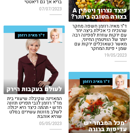
בריא אך גם דיאטטי
כיצד נצרוך ויטמין A
07/07/2023
בצורה הטובה ביותר?
ד"ר מאיה רוזמן חשפה מחקר
שהוכיח כי אכילת ביצה יחד
עם ירקות עוזרת לספיגה רבה
ד"ר מאיה רוזמן
יותר של הוויטמין החיוני,
מאשר כשאוכלים ירקות עם
שמן • פינת המחקר
19/05/2023
ד"ר מאיה רוזמן
לעולם בעקבות הירק
המאזינה שקיבלה שיעורי בית
מד"ר רוזמן לגבי תפריט תזונה
חדש • תהתה כיצד היא יכולה
לשלב מזונות עשירים בסלט
שהיא אוהבת
"מכל המבחר יש
05/05/2023
עדיפות ברורה