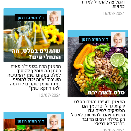
והמליצה להתחיל למדוד
כמויות
16/08/2024
ד"ר מאיה רוזמן
ד"ר מאיה רוזמן
שומנים בסלט, מה
התחליפים?
המאזין תהה בפני ד"ר מאיה
רוזמן מה מומלץ להוסיף
לסלט במקום שמן • המגישה
השיבה: "אתה יכול להוסיף
כמנת שומן שקדים לדוגמה
ולאו דווקא שמן"
סלט לאור ירח
12/07/2024
המאזין ורעייתו נהנים מסלט
ירקות גדול וטרי, אך הם
מספיקים לסיים עם
משימותיהם ולהתיישב לאכול
רק בלילה • האם מדובר
ד"ר מאיה רוזמן
בהרגל לא בריא?
05/07/2024