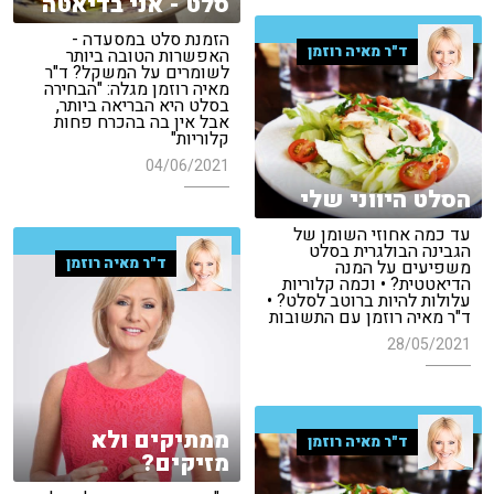
סלט - אני בדיאטה
הזמנת סלט במסעדה -
ד"ר מאיה רוזמן
האפשרות הטובה ביותר
לשומרים על המשקל? ד"ר
מאיה רוזמן מגלה: "הבחירה
בסלט היא הבריאה ביותר,
אבל אין בה בהכרח פחות
קלוריות"
04/06/2021
הסלט היווני שלי
עד כמה אחוזי השומן של
הגבינה הבולגרית בסלט
ד"ר מאיה רוזמן
משפיעים על המנה
הדיאטטית? • וכמה קלוריות
עלולות להיות ברוטב לסלט? •
ד"ר מאיה רוזמן עם התשובות
28/05/2021
ממתיקים ולא
ד"ר מאיה רוזמן
מזיקים?