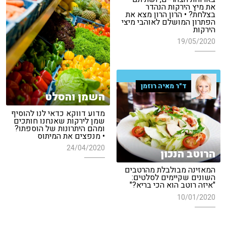
את מיץ הירקות הנהדר
בצלחת? • הרון הרון מצא את
הפתרון המושלם לאוהבי מיצי
הירקות
19/05/2020
ד"ר מאיה רוזמן
השמן והסלט
מדוע דווקא כדאי לנו להוסיף
שמן לירקות שאנחנו חותכים
ומהם היתרונות של הוספתו?
• מנפצים את המיתוס
24/04/2020
הרוטב הנכון
המאזינה מבולבלת מהרטבים
השונים שקיימים לסלטים:
"איזה רוטב הוא הכי בריא?"
10/01/2020