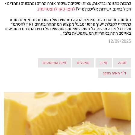
כתבות בתזונה ובריאות, עצות וטיפים לשיפור אורח החיים ומתכונים נחמדים -
לחצו כאן להצטרפות.
הכול בחינם, ישירות אליכם למייל!
האמור באייטם זה מבטא את הדעה האישית של השדר/ת והוא אינו מובא
כתחליף לקבלת ייעוץ פרטני מבעל מקצוע המתמחה בתחום, ואין להסתמך
עליו בכל צורה שהיא. כל פעולה ושימוש שנעשים על בסיס התכנים המופיעים
באייטם הינה באחריות המשתמש/ת בלבד.
12/09/2025
תזונה
סידן
מאכלים
פינת המיתוסים
ד"ר מאיה רוזמן