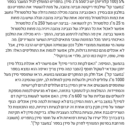
5% (100 קלוריות) יש כ־550 מ"ג סידן. בתפריט המומלץ לגיל המעבר בספר
'במעבר קל' שילבתי ריקוטה וגבינה צהובה, על מנת להעשיר את התפריט גם
בחלבון וגם בסידן. האם גבינה צהובה מכילה כמות גדולה של כולסטרול? נחשב
את כמות הכולסטרול בפרוסה אחת של גבינה צהובה ונגלה שיש בה פחות
מ־25 מ"ג כולסטרול. רק להשוואה - בביצה יש מעל 250 מ"ג כולסטרול.
אפשר לאכול את כל החבילה של הגבינה צהובה ויהיה בה פחות כולסטרול
מאשר בביצה. אין פה המלצה להימנע מביצה, ההפך - היא מכילה את החלבון
האיכותי ביותר מכל המזונות שהכי מתאים לבניית השיער והשרירים). מה
עושה מי שנמנעת ממוצרי חלב? נכון שבטחינה ושקדים יש הרבה סידן, אבל
לא אוכלים מהם כמויות גדולות, ולכן אפשר לנסות את התחליפים האלו: חלב
סויה, טופו, ירקות כמו כרוב, סלרי או ברוקולי".
בהמשך, הוסיפה: "האם לקחת כדורי סידן? אם מישהי לא אוכלת בכלל סידן
יתכן שכדאי לשקול תוסף (הסבר כמה סידן צריך ואיפה הוא נמצא בספר
'במעבר קל'). אבל חלק מן המחקרים שבוצעו בנושא, הראו שתוספי סידן מעל
1000 מ"ג עלולים להזיק ולהעלות סיכון למחלות לב, יתכן שהסיבה היא
שתוספים משבשים את איזון הסידן בדם ועלולים לגרום לקרישיות
והסתיידות. ההמלצות הן להתמקד בתזונה, ואם לא מגיעים לכמות מספקת
להשלים עם טבליות של עד 600 מ"ג סידן. האם אפשר לעשות בדיקת דם
לסידן? במצב בריא, רמות הסידן בדם לא קשורות לכמה סידן אוכלים. הגוף
ישמור על סידן תקין בדם אחרת זה יגרום לבעיות רציניות, כמו התכווצות כל
השרירים בבת אחת, ובעיות בהולכה העצבית שלנו. בדיקות סידן לא תקינות
בדם בדרך כלל יעידו על בעיות רפואיות ולא על חוסר סידן בתפריט. (תשובה
מורחבת בסרטון המצורף לפרק על סידן בספר 'במעבר קל')".