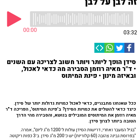
זה לבן על לבן
00:00
03:32
סידן הופך ליותר ויותר חשוב לצריכה עם השנים
• ד"ר מאיה רוזמן הסבירה מה כדאי לאכול,
ובאיזה מינון • פינת המיתוס
ככל שאנחנו מתבגרים, כדאי לאכול כמויות גדולות יותר של סידן.
כיצד כדאי להשלים את כמויות הסידן? ב'פינת המיתוס', הפריכה ד"ר
מאיה רוזמן את המיתוסים המובילים בנושא, והסבירה מהי הדרך
הטובה ביותר לצרוך סידן.
"בגיל המעבר ואחרי, דרישות הסידן עולות ל־1200 מ"ג ליום", אמרה.
"בפרוסת גבינה צהובה (60 קלוריות) יש כ־200 מ"ג סידן. ב־3 כפות ריקוטה