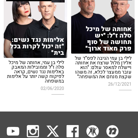
אחותה של מיכל
סלה ז"ל: "יש
אלימות נגד נשים:
תחושה של סוף
"זה יכול לקרות בכל
פרק מאוד ארוך"
בית"
לילי בן עמי הגיבה לפס"ד של
לילי בן עמי, אחותה של מיכל
אלירן מלול שרצח את אחותה
סלה ז"ל וממובילות המאבק
ויישלח למאסר עולם: "הוא
באלימות נגד נשים, קראה
עובר ממעצר לכלא, זה משהו
לפיקוח קשה יותר על אלימות
שקצת מנחם את המשפחה"
במשפחה
26/12/2021
02/06/2020