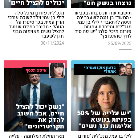
יכולים להציל חיים"
נרצחו בנשק חם"
מנכ"לית פורום מיכל סלה
תושבת שדרות נרצחה בכביש
לילי בן עמי ויו"ר לשכת עורכי
• החשד: בן זוגה לשעבר ירה
הדין עמית בכר סיפרו על
וניסה להתאבד • לילי בן עמי,
הנוהל • מדובר במיזם שנועד
מנכ''לית ומייסדת עמותת
להציל נשים מאוימות מבני
פורום מיכל סלה: "יש פה סיר
זוגן לשעבר
לחץ שהתפוצץ"
08/11/2024
25/09/2025
גדעון אוקו ועמיחי
איפה הכסף
אתאלי
"נשק יכול להציל
"יש עלייה של 50%
חיים, אבל חשוב
בפניות בנושא
להדק את
אלימות נגד נשים"
הקריטריונים"
לילי בן עמי, מנכ"לית 'פורום
מאז תחילת המלחמה - עלייה