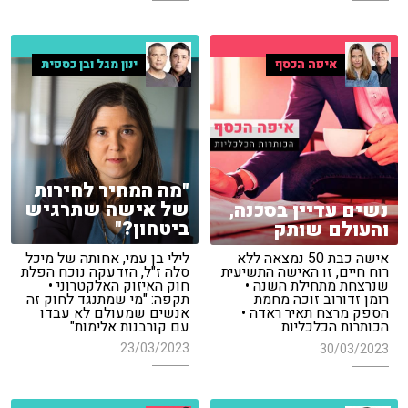
איפה הכסף
ינון מגל ובן כספית
"מה המחיר לחירות
של אישה שתרגיש
נשים עדיין בסכנה,
ביטחון?"
והעולם שותק
לילי בן עמי, אחותה של מיכל
אישה כבת 50 נמצאה ללא
סלה ז"ל, הזדעקה נוכח הפלת
רוח חיים, זו האישה התשיעית
חוק האיזוק האלקטרוני •
שנרצחת מתחילת השנה •
תקפה: "מי שמתנגד לחוק זה
רומן זדורוב זוכה מחמת
אנשים שמעולם לא עבדו
הספק מרצח תאיר ראדה •
עם קורבנות אלימות"
הכותרות הכלכליות
23/03/2023
30/03/2023