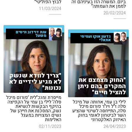
ביום. המשרה הזו בעיניהם זה
לבוץ הפוליטי"
לממן את העמותה"
11/03/2024
20/02/2024
ענת דוידוב וניסים
משעל
גדעון אוקו ועמיחי
אתאלי
"צריך לוודא שנשק
"החוק מצמצם את
לא מגיע לידיים לא
המקרים בהם ניתן
נכונות"
להציל חיים"
מייסדת ומנכ"לית 'פורום מיכל
לילי בן עמי, אחותה של מיכל
סלה' לילי בן עמי על הקפיצה
סלה ז"ל ויו"ר פורום מיכל
בהיקף הבקשות לנשיאת
סלה, התייחסה לשינוי שהציע
נשק, המסכנת את חייהן של
השר לביטחון לאומי בחוק
נשים המצויות במעגל
האיזוק האלקטרוני
האלימות
02/11/2023
24/04/2023