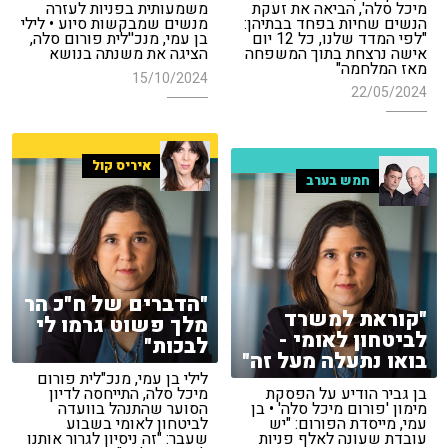
מיכל סלה', הביאה את זעקת
משמעותית בפניות לעזרה
הנשים שחיות בפחד בבתיהן:
מנשים שמבקשות סיוע • לילי
"לפי המדד שלנו, כל 12 יום
בן עמי, מנכ''לית פורום סלה,
אישה נרצחת בתוך המשפחה
הציגה את משנתה בנושא
מאז המלחמה"
15/10/2024
22/05/2024
איריס קול
חמש בערב
"הדברים של ח"כ הר
"קוראת למשרד
מלך פשוט גרמו לי
לביטחון לאומי -
לבכות"
בואו נתעלה מעל זה"
לילי בן עמי, מנכ"לית פורום
בן גביר הודיע על הפסקת
מיכל סלה, התייחסה לדיון
מימון 'פורום מיכל סלה' • בן
הסוער שהתנהל בוועדה
עמי, מייסדת הפורום: "יש
לביטחון לאומי בשבוע
עובדת שעונה לאלף פניות
שעבר: "זה ניסיון לגרור אותנו