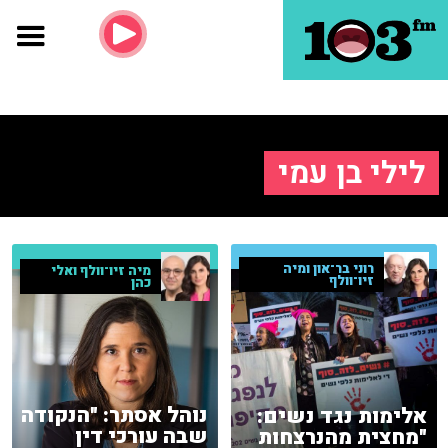
לילי בן עמי
רוני בר־און ומיה
מיה זיו־וולף ואלי
זיו־וולף
כהן
נוהל אסתר: "הנקודה
אלימות נגד נשים:
שבה עורכי דין
"מחצית מהנרצחות