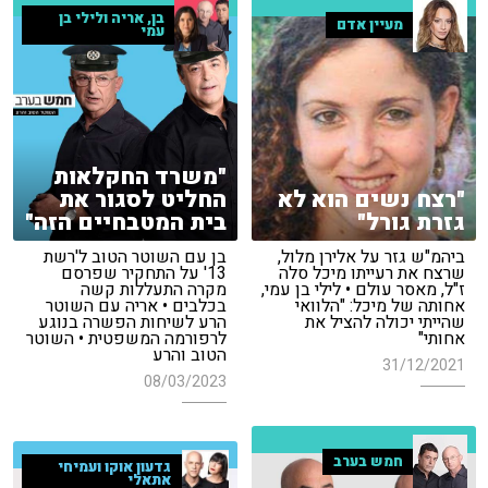
בן, אריה ולילי בן
מעיין אדם
עמי
"משרד החקלאות
"רצח נשים הוא לא
החליט לסגור את
גזרת גורל"
בית המטבחיים הזה"
ביהמ"ש גזר על אלירן מלול,
בן עם השוטר הטוב ל'רשת
שרצח את רעייתו מיכל סלה
13' על התחקיר שפרסם
ז"ל, מאסר עולם • לילי בן עמי,
מקרה התעללות קשה
אחותה של מיכל: "הלוואי
בכלבים • אריה עם השוטר
שהייתי יכולה להציל את
הרע לשיחות הפשרה בנוגע
אחותי"
לרפורמה המשפטית • השוטר
הטוב והרע
31/12/2021
08/03/2023
חמש בערב
גדעון אוקו ועמיחי
אתאלי