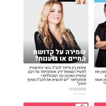
שמירה על קדושת
החיים או גזענות?
עימות בין מייסד להב"ה בנצי גופשטיין
סמן את
לפעיל השמאל יריב אופנהיימר על רקע
קמפיין הארגון נגד התבוללות •
ה אומר
אופנהיימר: "יש להוציא את להב"ה מחוץ
"
לחוק"
10/09/2020