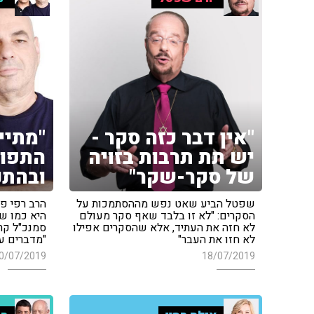
"אין דבר כזה סקר -
"מתיי
יש תת תרבות בזויה
התפוצ
של סקר-שקר"
ובהתנ
שפטל הביע שאט נפש מההסתמכות על
הרב רפי פר
הסקרים: "לא זו בלבד שאף סקר מעולם
היא כמו שו
לא חזה את העתיד, אלא שהסקרים אפילו
סמנכ"ל קר
לא חזו את העבר"
"מדברים על
0/07/2019
18/07/2019