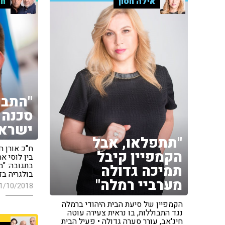
אילה חסון
חמ
"התבו
סכנה 
ישראל
"תתפלאו, אבל
ח"כ אורן ח
הקמפיין קיבל
בין לוסי א
בתגובה: "
תמיכה גדולה
בולגריה בז
מערביי רמלה"
1/10/2018
הקמפיין של סיעת הבית היהודי ברמלה
נגד התבוללות, בו נראית צעירה עוטה
חיג'אב, עורר סערה גדולה • פעיל הבית