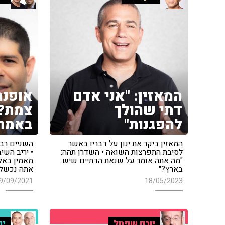
המאזין: "אני אדם
אופנהי
דתי שהולך
צמת?";
להפגנות"
באמת
המאזין ביקר את ינון על דבריו באשר
השניים רבו,
לסיבת התפרצות השואה • השדרן תהה:
• יריב השיב
"מה אתה אומר על שנאת הדתיים שיש
מאמין באל
בארץ?"
אתה נכשל"
9/09/2021
18/05/2023
יורם שפטל
ינ