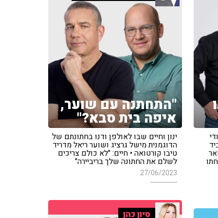
"התחתנה עם שוער,
איפה בית סבא?"
די
ינון וחיים שבו לאולפן ודנו בחתונתם של
יד
הדוגמנית מישל גרציג ושוער ריאל מדריד
נשאר
טיבו קורטואה • חיים: "לא כולם צריכים
חתו
לשלם את החתונה שלך בריביירה"
27/06/2023
סיון כהן