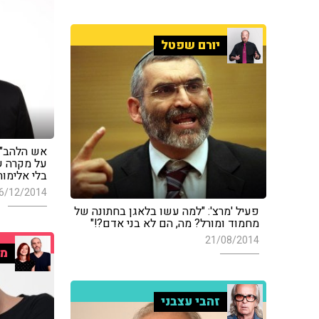
יורם שפטל
אש הלהב"ה
על מקרה ש
בלי אלימות
6/12/2014
פעיל 'מרצ': "למה עשו בלאגן בחתונה של
מחמוד ומורל? מה, הם לא בני אדם?!"
21/08/2014
מו
זהבי עצבני