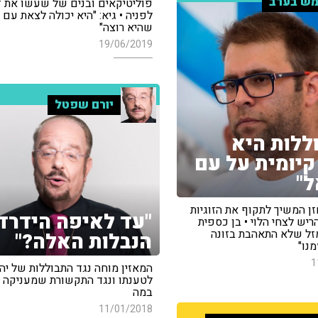
ש בערב
פוליטיקאים ובנים של שעשו את ז
לפניה • גיא: "היא יכולה לצאת עם 
שהיא רוצה"
19/06/2019
יורם שפטל
ללות היא
קיומית על עם
"
זן המשיך לתקוף את הזוגיות
"עד לאיפה הידרד
הריש לצחי הלוי • בן כספית
מזל שלא התאהבת בזונה
הנבלות האלה?"
מנו"
1
המאזין מוחה נגד התבוללות של יה
לטענתו ונגד התקשורת שמעניקה 
במה
11/01/2018