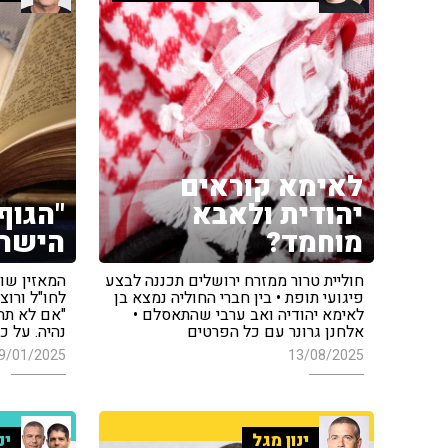
לאימא קוראים
יהודית ולאבא
"הגוף
מוחמד?
הישרא
חוליית טרור ממזרח ירושלים תכננה לבצע
המאזין שו
פיגועי תופת • בין חברי החוליה נמצא בן
לחו"ל ורוצ
לאימא יהודיה ואב ערבי שהתאסלם •
"אם לא תהי
אלחנן גרונר עם כל הפרטים
נהיה. על כו
9/01/2025
13/08/2025
ינון מגל
ינ