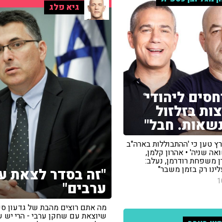
גיא פלג
חסים ליהודי
ות בזלזול
שאות. חבל"
ץ טען כי 'ההתבוללות בארה"ב
אה שניה' • אהרון קלמן,
ן משפחת רודרמן, נעלב:
ינו רק בזמן משבר"
"זה בסדר לצאת ע
1
ערבים"
מה אתם רוצים מהבת של גדעון סע
שיוצאת עם שחקן ערבי - הרי יש ע