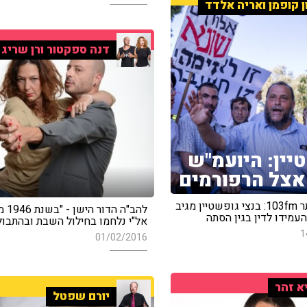
ן קופמן ואריה אלדד
דנה ספקטור ורן שריג
יין: היועמ"ש
אצל הרפורמים
מיוחד לאתר 103fm: בנצי גופשטיין מגיב
להב"ה ה
עמידו לדין בגין הסתה
אל"י נלחמו בחילול השבת ובהתבול
1
01/02/2016
א זהר
יורם שפטל