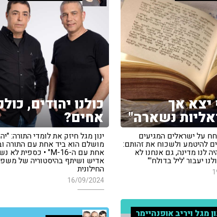
 יצא אך
כולנו יהודים, כולנו
ליות נשארה"
אחים?
חח על ישראלים המגיעים
ינון מגל חיזק את לומדי התורה: "יהו
ים להיטמע ולשכוח את זהותם:
מושלם הוא ביד אחת עם התורה וב
ה לנו מדינה, גם אנחנו לא
אחת עם ה-M-16" • כספית לא 
לנו יעבור 'ליל בדולח'"
אדיש ושיתף בהיסטוריה של משפ
החילונית
1
16/09/2024
ון מגל ויריב אופנהיימר