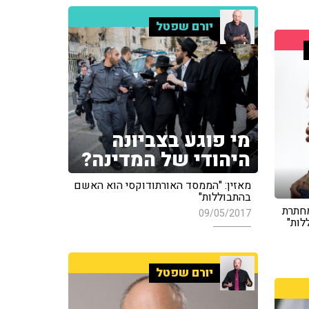
יורם שפטל
מי פוגע בצביונה
היהודי של המדינה?
מאזין: "הממסד האורתודוקסי הוא האשם
בהתבוללות"
דור הישן - "בשנת 1946 מחתרת
09/05/2017
לות"
יורם שפטל