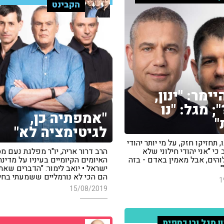
הקבינט
ימר: "ינון,
 מגל: "נו
"אמפתיה כן,
"
לגיטימציה לא"
 תחזיקו חזק, על מי יותר יהודי
 כי "אני יהודי חילוני שלא
הרב דרור אריה, יו"ר מפלגת נעם מ
והים, אבל מאמין באדם - בזה
האיומים הקיומיים בעיניו על מדינת
ישראל • יואב לימור: "הדברים שאת
הם הכי לא נורמליים ששמעתי בחיי
1
15/08/2019
ון מגל ובן כספית